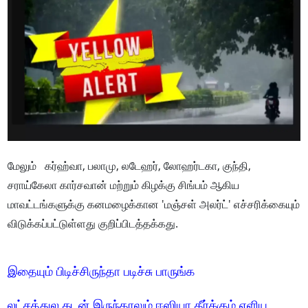
மேலும் கர்ஹ்வா, பலாமு, லடேஹர், லோஹர்டகா, குந்தி,
சராய்கேலா கார்சவான் மற்றும் கிழக்கு சிங்பம் ஆகிய
மாவட்டங்களுக்கு கனமழைக்கான 'மஞ்சள் அலர்ட்' எச்சரிக்கையும்
விடுக்கப்பட்டுள்ளது குறிப்பிடத்தக்கது.
இதையும் பிடிச்சிருந்தா படிச்சு பாருங்க
லட்சத்துல கடன் இருந்தாலும் ஈஸியா தீர்க்கும் எளிய