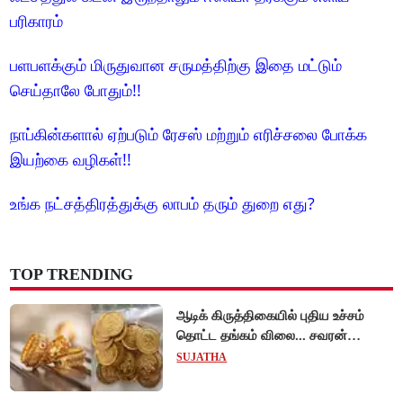
பரிகாரம்
பளபளக்கும் மிருதுவான சருமத்திற்கு இதை மட்டும்
செய்தாலே போதும்!!
நாப்கின்களால் ஏற்படும் ரேசஸ் மற்றும் எரிச்சலை போக்க
இயற்கை வழிகள்!!
உங்க நட்சத்திரத்துக்கு லாபம் தரும் துறை எது?
TOP TRENDING
ஆடிக் கிருத்திகையில் புதிய உச்சம்
தொட்ட தங்கம் விலை... சவரன்
ரூ.1,10,000-ஐ கடந்து விற்பனை!
SUJATHA