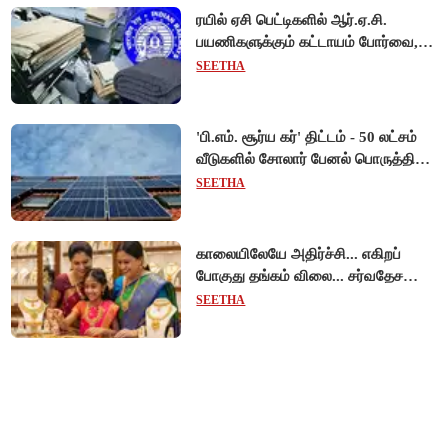
ரயில் ஏசி பெட்டிகளில் ஆர்.ஏ.சி.
பயணிகளுக்கும் கட்டாயம் போர்வை,
கம்பளி வழங்க உத்தரவு!
SEETHA
'பி.எம். சூர்ய கர்' திட்டம் - 50 லட்சம்
வீடுகளில் சோலார் பேனல் பொருத்தி
மத்திய அரசு சாதனை!
SEETHA
காலையிலேயே அதிர்ச்சி... எகிறப்
போகுது தங்கம் விலை... சர்வதேச
சந்தையில் $192 உயர்வு - இந்திய
SEETHA
சந்தையில் பெரும்தாக்கம்!