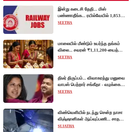
இன்று கடைசி தேதி... மிஸ்
பண்ணாதீங்க... ரயில்வேயில் 1,853
அப்ரண்டிஸ் பணியிடங்களுக்கு
SEETHA
விண்ணப்பங்கள் வரவேற்பு!
மாலையில் மீண்டும் உயர்ந்த தங்கம்
விலை... சவரன் ₹1,11,200-யைத்
தொட்டது!
SEETHA
திடீர் திருப்பம்... விவாகரத்து மனுவை
வாபஸ் பெற்றார் சங்கீதா - வழக்கை
முடித்து வைத்தது செங்கல்பட்டு
SEETHA
நீதிமன்றம்!
விண்வெளியில் நடந்து சென்ற நாசா
விஞ்ஞானிகள் ஆய்வுப்பணி... சாதனை
!
SUJATHA