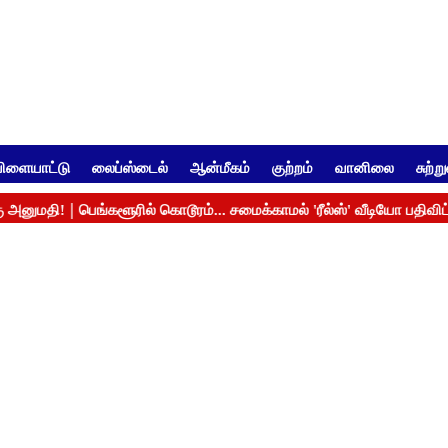
ிளையாட்டு
லைப்ஸ்டைல்
ஆன்மீகம்
குற்றம்
வானிலை
சுற்ற