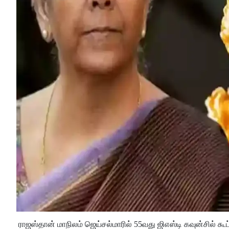
ராஜஸ்தான் மாநிலம் ஜெய்சல்மாரில் 55வது ஜிஎஸ்டி கவுன்சில் கூ