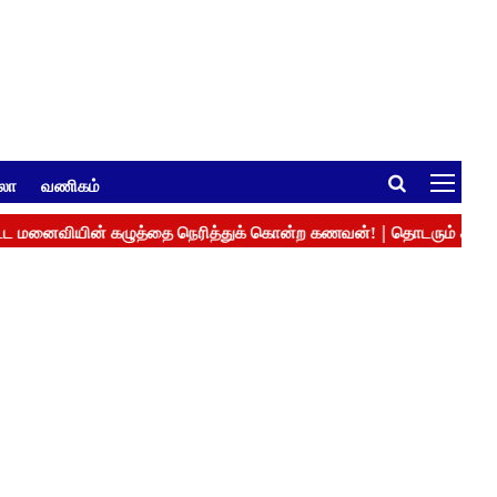
ுலா
வணிகம்