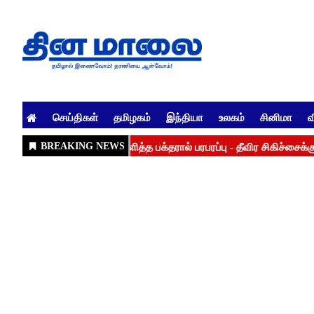
செய்திகள்
தமிழகம்
இந்தியா
உலகம்
சினிமா
வ