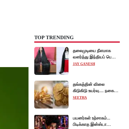
TOP TRENDING
தலைமுடியை நீளமாக
வளர்த்து இந்தியப் பெண்
கின்னஸ் சாதனை!
JAY GANESH
தங்கத்தின் விலை
கிடுகிடு உயர்வு.... நகைப்
பிரியர்கள் அதிர்ச்சி!
SEETHA
பயனர்கள் உற்சாகம்...
பிடிக்காத இன்ஸ்டா