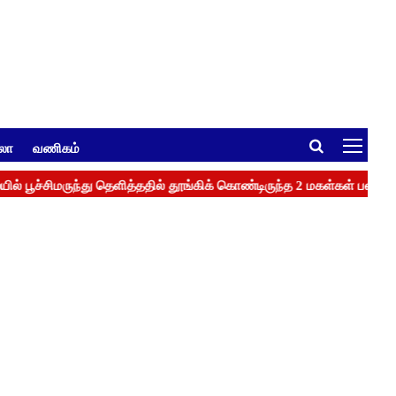
ுலா
வணிகம்