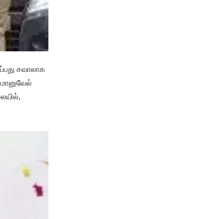
ிப்பது சவாலாக
இமானுவேல்
ையில்,