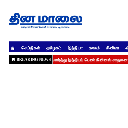
செய்திகள்
தமிழகம்
இந்தியா
உலகம்
சினிமா
வ