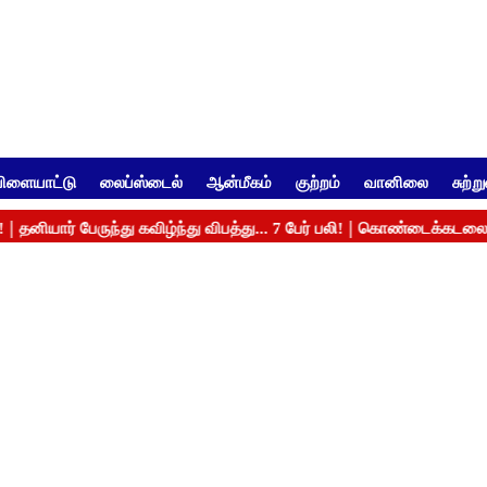
ிளையாட்டு
லைப்ஸ்டைல்
ஆன்மீகம்
குற்றம்
வானிலை
சுற்ற