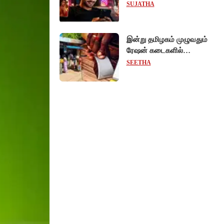
ரீல்ஸ்களை ஒரே க்ளிக்கில்
SUJATHA
மாற்றியமைக்கலாம்!
இன்று தமிழகம் முழுவதும்
ரேஷன் கடைகளில்
கைவிரல் ரேகை பதிவு
SEETHA
சிறப்பு முகாம்!