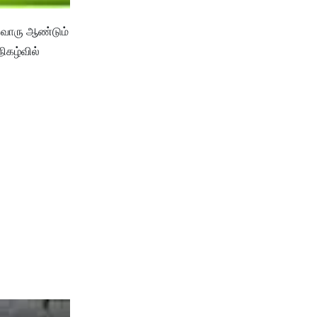
வ்வொரு ஆண்டும்
ிகழ்வில்