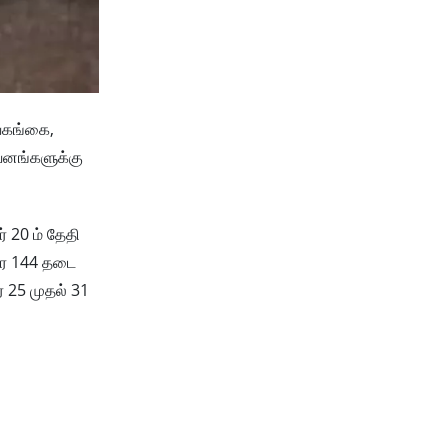
வகங்கை,
ுவனங்களுக்கு
் 20 ம் தேதி
வரை 144 தடை
் 25 முதல் 31