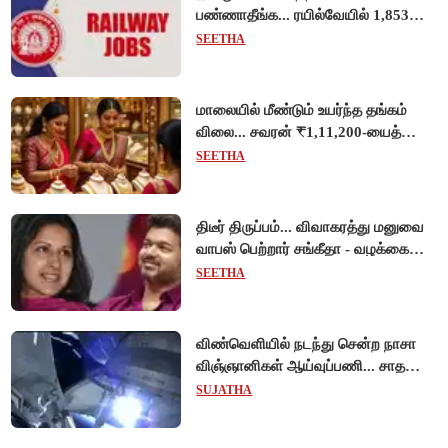
பண்ணாதீங்க... ரயில்வேயில் 1,853
அப்ரண்டிஸ் பணியிடங்களுக்கு
SEETHA
விண்ணப்பங்கள் வரவேற்பு!
மாலையில் மீண்டும் உயர்ந்த தங்கம்
விலை... சவரன் ₹1,11,200-யைத்
தொட்டது!
SEETHA
திடீர் திருப்பம்... விவாகரத்து மனுவை
வாபஸ் பெற்றார் சங்கீதா - வழக்கை
முடித்து வைத்தது செங்கல்பட்டு
SEETHA
நீதிமன்றம்!
விண்வெளியில் நடந்து சென்ற நாசா
விஞ்ஞானிகள் ஆய்வுப்பணி... சாதனை
!
SUJATHA