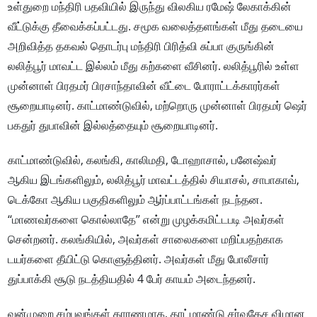
உள்துறை மந்திரி பதவியில் இருந்து விலகிய ரமேஷ் லேகாக்கின்
வீட்டுக்கு தீவைக்கப்பட்டது. சமூக வலைத்தளங்கள் மீது தடையை
அறிவித்த தகவல் தொடர்பு மந்திரி பிரித்வி சுப்பா குருங்கின்
லலித்பூர் மாவட்ட இல்லம் மீது கற்களை வீசினர். லலித்பூரில் உள்ள
முன்னாள் பிரதமர் பிரசாந்தாவின் வீட்டை போராட்டக்காரர்கள்
சூறையாடினர். காட்மாண்டுவில், மற்றொரு முன்னாள் பிரதமர் ஷெர்
பகதுர் துபாவின் இல்லத்தையும் சூறையாடினர்.
காட்மாண்டுவில், கலங்கி, காலிமதி, டோஹாசால், பனேஷ்வர்
ஆகிய இடங்களிலும், லலித்பூர் மாவட்டத்தில் சியாசல், சாபாகாவ்,
டெக்கோ ஆகிய பகுதிகளிலும் ஆர்ப்பாட்டங்கள் நடந்தன.
‘‘மாணவர்களை கொல்லாதே’’ என்று முழக்கமிட்டபடி அவர்கள்
சென்றனர். கலங்கியில், அவர்கள் சாலைகளை மறிப்பதற்காக
டயர்களை தீயிட்டு கொளுத்தினர். அவர்கள் மீது போலீசார்
துப்பாக்கி சூடு நடத்தியதில் 4 பேர் காயம் அடைந்தனர்.
வன்முறை சம்பவங்கள் காரணமாக, காட்மாண்டு சர்வதேச விமான