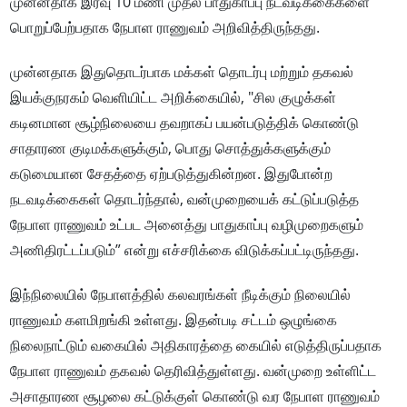
முன்னதாக இரவு 10 மணி முதல் பாதுகாப்பு நடவடிக்கைகளை
பொறுப்பேற்பதாக நேபாள ராணுவம் அறிவித்திருந்தது.
முன்னதாக இதுதொடர்பாக மக்கள் தொடர்பு மற்றும் தகவல்
இயக்குநரகம் வெளியிட்ட அறிக்கையில், "சில குழுக்கள்
கடினமான சூழ்நிலையை தவறாகப் பயன்படுத்திக் கொண்டு
சாதாரண குடிமக்களுக்கும், பொது சொத்துக்களுக்கும்
கடுமையான சேதத்தை ஏற்படுத்துகின்றன. இதுபோன்ற
நடவடிக்கைகள் தொடர்ந்தால், வன்முறையைக் கட்டுப்படுத்த
நேபாள ராணுவம் உட்பட அனைத்து பாதுகாப்பு வழிமுறைகளும்
அணிதிரட்டப்படும்” என்று எச்சரிக்கை விடுக்கப்பட்டிருந்தது.
இந்நிலையில் நேபாளத்தில் கலவரங்கள் நீடிக்கும் நிலையில்
ராணுவம் களமிறங்கி உள்ளது. இதன்படி சட்டம் ஒழுங்கை
நிலைநாட்டும் வகையில் அதிகாரத்தை கையில் எடுத்திருப்பதாக
நேபாள ராணுவம் தகவல் தெரிவித்துள்ளது. வன்முறை உள்ளிட்ட
அசாதாரண சூழலை கட்டுக்குள் கொண்டு வர நேபாள ராணுவம்