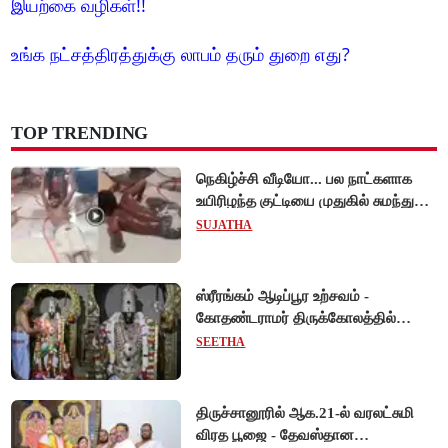
இயற்கை வழிகள்!!
உங்க நட்சத்திரத்துக்கு லாபம் தரும் துறை எது?
TOP TRENDING
நெகிழ்ச்சி வீடியோ... பல நாட்களாக
உயிரிழந்த குட்டியை முதுகில் சுமந்து
நீந்திய டால்பின்... உலகை உலுக்கிய
SUJATHA
தாய்ப்பாசம் !
ஸ்ரீரங்கம் ஆடிப்பூர உற்சவம் -
கோதண்டராமர் திருக்கோலத்தில்
ஆண்டாள் நாச்சியார்!
SEETHA
திருச்சானூரில் ஆக.21-ல் வரலட்சுமி
விரத பூஜை - தேவஸ்தான