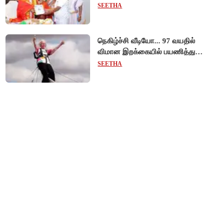
அறங்காவலர் குழு தலைவருக்கு
SEETHA
முறைப்படி அழைப்பு!
நெகிழ்ச்சி வீடியோ... 97 வயதில்
விமான இறக்கையில் பயணித்து
கின்னஸ் சாதனை படைத்த பிரிட்டன்
SEETHA
பாட்டி!