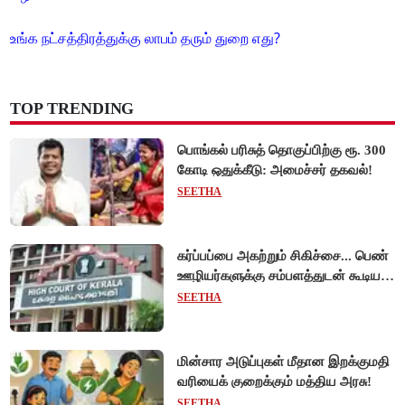
உங்க நட்சத்திரத்துக்கு லாபம் தரும் துறை எது?
TOP TRENDING
பொங்கல் பரிசுத் தொகுப்பிற்கு ரூ. 300
கோடி ஒதுக்கீடு: அமைச்சர் தகவல்!
SEETHA
கர்ப்பப்பை அகற்றும் சிகிச்சை... பெண்
ஊழியர்களுக்கு சம்பளத்துடன் கூடிய
விடுப்பு - உயர்நீதிமன்றம் அதிரடி
SEETHA
உத்தரவு!
மின்சார அடுப்புகள் மீதான இறக்குமதி
வரியைக் குறைக்கும் மத்திய அரசு!
SEETHA