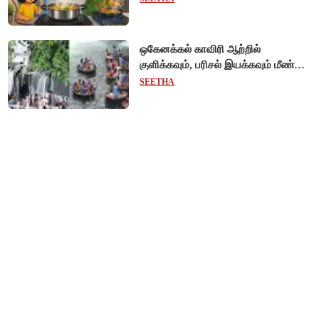
ஒகேனக்கல் காவிரி ஆற்றில்
குளிக்கவும், பரிசல் இயக்கவும் மீண்டும்
அனுமதி - சுற்றுலாப் பயணிகள்
SEETHA
மகிழ்ச்சி!