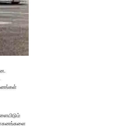
்றன.
ை
கனங்கள்
ுளையிடும்
த வாகனங்களை