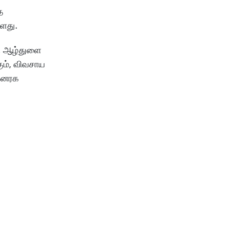
த
்ளது.
ு, ஆழ்துளை
ும், விவசாய
 கனரக