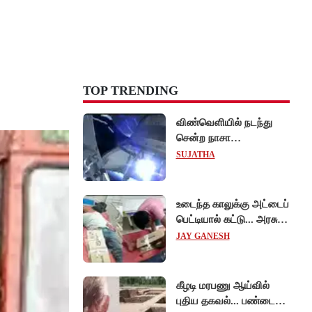
TOP TRENDING
விண்வெளியில் நடந்து
சென்ற நாசா
விஞ்ஞானிகள்
SUJATHA
ஆய்வுப்பணி... சாதனை !
உடைந்த காலுக்கு அட்டைப்
பெட்டியால் கட்டு... அரசு
மருத்துவமனையில்
JAY GANESH
விநோத சிகிச்சை...
அதிர்ச்சி வீடியோ!
கீழடி மரபணு ஆய்வில்
புதிய தகவல்... பண்டைய