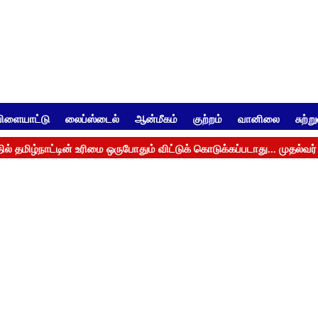
ிளையாட்டு
லைப்ஸ்டைல்
ஆன்மீகம்
குற்றம்
வானிலை
சுற்ற