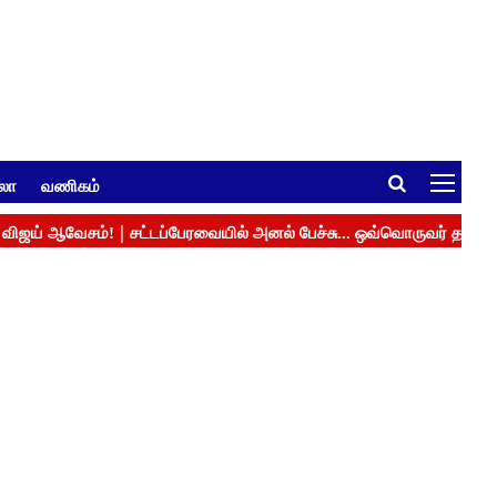
ுலா
வணிகம்