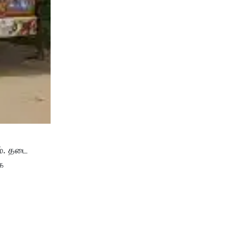
ம். தடை
ை