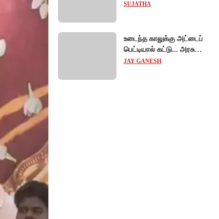
விஞ்ஞானிகள்
SUJATHA
ஆய்வுப்பணி... சாதனை !
உடைந்த காலுக்கு அட்டைப்
பெட்டியால் கட்டு... அரசு
மருத்துவமனையில்
JAY GANESH
விநோத சிகிச்சை...
அதிர்ச்சி வீடியோ!