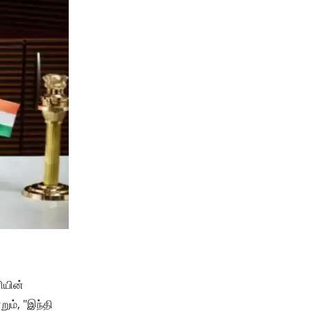
ியின்
றும், "இந்தி