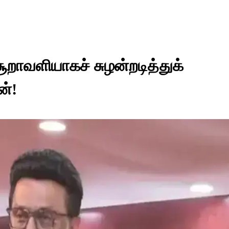
ூறாவளியாகச் சுழன்றடித்துக்
ன்!