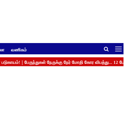
ுலா
வணிகம்