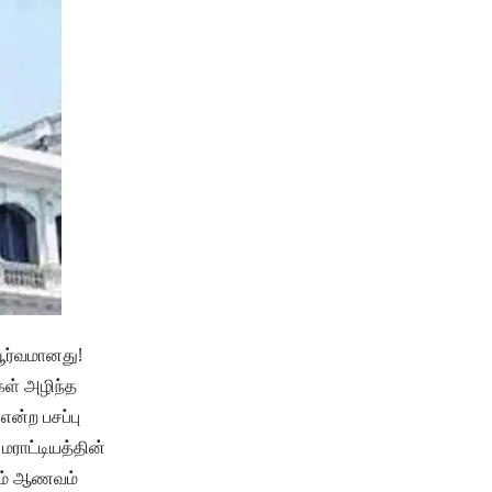
பூர்வமானது!
கள் அழிந்த
என்ற பசப்பு
மராட்டியத்தின்
கும் ஆணவம்