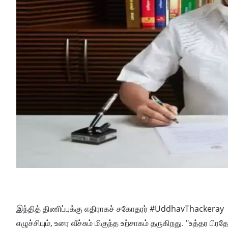
இந்தித் திணிப்புக்கு எதிராகச் சகோதரர் #UddhavThackeray
எழுச்சியும், உரை வீச்சும் மிகுந்த உற்சாகம் தருகிறது. "உத்தர பி