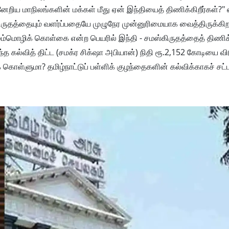
ேறிய மாநிலங்களின் மக்கள் மீது ஏன் இந்தியைத் திணிக்கிறீர்கள்?" எ
ிருதத்தையும் வளர்ப்பதையே முழுநேர முன்னுரிமையாக வைத்திருக்கி
ும்மொழிக் கொள்கை என்ற பெயரில் இந்தி - சமஸ்கிருதத்தைத் திணிக்க
ல்வித் திட்ட (சமக்ர சிக்‌ஷா அபியான்) நிதி ரூ.2,152 கோடியை வி
் கொள்ளுமா? தமிழ்நாட்டுப் பள்ளிக் குழந்தைகளின் கல்விக்காகச் சட்