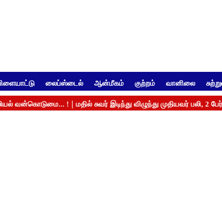
ிளையாட்டு
லைப்ஸ்டைல்
ஆன்மீகம்
குற்றம்
வானிலை
சுற்ற