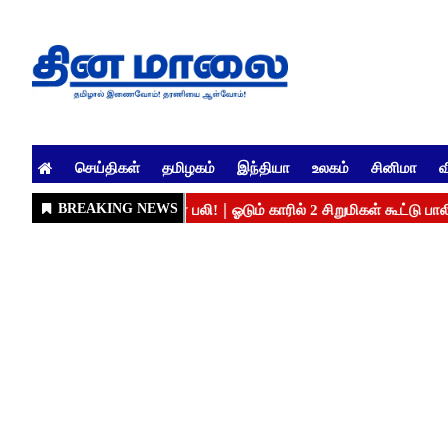
செய்திகள்
தமிழகம்
இந்தியா
உலகம்
சினிமா
வ