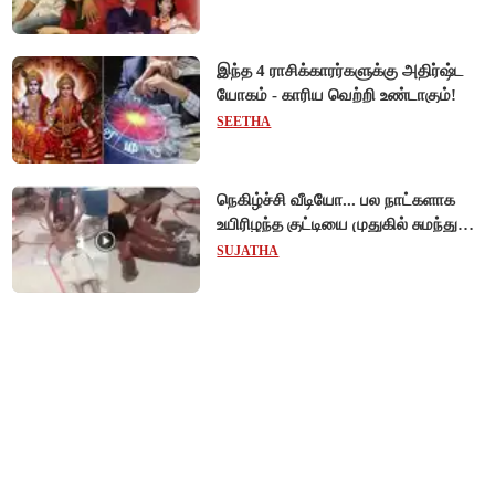
நேரில் ஆஜராவார்களா?!
இந்த 4 ராசிக்காரர்களுக்கு அதிர்ஷ்ட
யோகம் - காரிய வெற்றி உண்டாகும்!
SEETHA
நெகிழ்ச்சி வீடியோ... பல நாட்களாக
உயிரிழந்த குட்டியை முதுகில் சுமந்து
நீந்திய டால்பின்... உலகை உலுக்கிய
SUJATHA
தாய்ப்பாசம் !