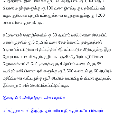
பெற்​றோ​ரால் இனி சேமிக்க முடி​யும். அதே​போல் ரூ.1,000 மதிப்​
பிலான மருந்​துகளுக்கு ரூ.100 வரை ஜிஎஸ்டி குறைக்​கப்​பட்​டுள்​
ளது. குறிப்​பாக புற்​று​நோய்​களுக்​கான மருந்​துகளுக்கு ரூ.1200
வரை விலை குறை​கிறது.
கட்​டு​மானத் தொழில்​களில் ரூ.50 ஆயிரம் மதிப்​பிலான சிமென்ட்
கொள்​முதலில் ரூ.5 ஆயிரம் வரை சேமிக்கலாம். தமிழகத்​தில்
பிரதமரின் வீட்​டு​வசதி திட்​டத்​தின்​கீழ் கட்​டப்​படும் வீடு​களுக்கு இது
நேரடி​யாக பயனளிக்​கும். குறிப்​பாக ரூ.40 ஆயிரம் மதிப்​பிலான
தொலைக்​காட்சி பெட்​டிகளுக்கு ரூ.4 ஆயிரம் வரை​யும், ரூ.35
ஆயிரம் மதிப்​பிலான ஏசி-​களுக்கு ரூ.3,500 வரை​யும் ரூ.60 ஆயிரம்
மதிப்​பிலான ஹீட்​டருக்கு ரூ.7 ஆயிரம்​ வரை​யிலும்​ விலை குறை​யும்.
இவ்​வாறு அதில்​ தெரிவிக்கப்பட்டுள்ளது.
இதையும் பிடிச்சிருந்தா படிச்சு பாருங்க
லட்சத்துல கடன் இருந்தாலும் ஈஸியா தீர்க்கும் எளிய பரிகாரம்