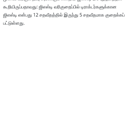
கூறி​யிருப்​ப​தாவது: ஜிஎஸ்டி வரி​குறைப்​பில் டிராக்​டர்​களுக்​கான
ஜிஎஸ்டி என்​பது 12 சதவீதத்​தில் இருந்து 5 சதவீத​மாக குறைக்​கப்​
பட்​டுள்​ளது.