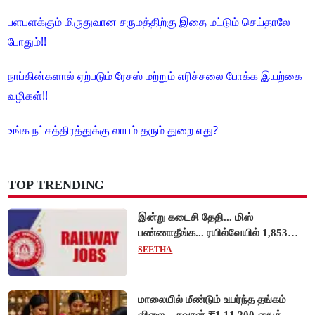
பளபளக்கும் மிருதுவான சருமத்திற்கு இதை மட்டும் செய்தாலே
போதும்!!
நாப்கின்களால் ஏற்படும் ரேசஸ் மற்றும் எரிச்சலை போக்க இயற்கை
வழிகள்!!
உங்க நட்சத்திரத்துக்கு லாபம் தரும் துறை எது?
TOP TRENDING
இன்று கடைசி தேதி... மிஸ்
பண்ணாதீங்க... ரயில்வேயில் 1,853
அப்ரண்டிஸ் பணியிடங்களுக்கு
SEETHA
விண்ணப்பங்கள் வரவேற்பு!
மாலையில் மீண்டும் உயர்ந்த தங்கம்