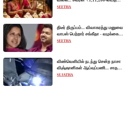
விலை... சவரன் ₹1,11,200-யைத்
தொட்டது!
SEETHA
திடீர் திருப்பம்... விவாகரத்து மனுவை
வாபஸ் பெற்றார் சங்கீதா - வழக்கை
முடித்து வைத்தது செங்கல்பட்டு
SEETHA
நீதிமன்றம்!
விண்வெளியில் நடந்து சென்ற நாசா
விஞ்ஞானிகள் ஆய்வுப்பணி... சாதனை
!
SUJATHA