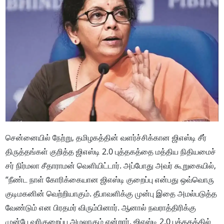
சென்னையில் நேற்று, தமிழகத்​தின் வளர்ச்​சிக்​கான ஜிஎஸ்டி சீர்​
திருத்​தங்​கள் குறித்த ஜிஎஸ்டி 2.0 புத்​தகத்தை மத்​திய நிதி​யமைச்​
சர் நிர்​மலா சீதா​ராமன் வெளி​யிட்​டார். அப்​போது அவர் கூறுகையில்,
“நீண்ட நாள் கோரிக்​கை​யான ஜிஎஸ்டி குறைப்பு என்​பது ஒவ்​வொரு
குடிமக​னின் வெற்​றி​யாகும். தீபாவளிக்கு முன்பு இதை அமல்​படுத்த
வேண்​டும் என பிரதமர் விரும்​பி​னார். ஆனால் நவராத்​திரிக்கு
முன்பே வரி​குறைப்பு அமலாகும் என்​றார். ஜிஎஸ்டி 2.0 புத்​தகத்​தில்