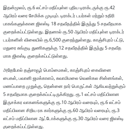
இதன்மூலம், ரூ.6 லட்​சம் மதிப்​புள்ள புதிய டிராக்​டருக்கு ரூ.42
ஆயிரம் வரை சேமிக்க முடி​யும். டிராக்​டர் டயர்​கள் மற்​றும் உதிரி
பாகங்​களுக்​கான ஜிஎஸ்டி 18 சதவீதத்தில் இருந்து 5 சதவீத​மாக
குறைக்கப்​பட்​டுள்​ளது. இதனால் ரூ.50 ஆயிரம் மதிப்​புள்ள டிராக்​டர்
டயர்களின் விலை​யில் ரூ.6,500 குறைந்துள்​ளது. காஞ்​சிபுரம் பட்​டு,
மதுரை சுங்​குடி துணி​களுக்கு 12 சதவீதத்​தில் இருந்து 5 சதவீத​
மாக ஜிஎஸ்டி குறைக்​கப்​பட்​டுள்​ளது.
அதே​போல் தஞ்​சாவூர் பொம்​மை​கள், காஞ்​சிபுரம் கைவினை
பைகள், பவானி ஜமக்​காளம், சுவாமிமலை வெண்கல சின்​னங்​கள்,
மணப்​பாறை முறுக்​கு, தென்னை நார் பொருட்​கள் ஆகிய​வற்​றுக்​கும்
5 சதவீத​மாக குறைக்​கப்​பட்​டிருக்​கிறது. ரூ.1 லட்​சம் மதிப்​பிலான
இருசக்கர வாக​னங்​களுக்கு ரூ.10 ஆயிரம் வரை​யும், ரூ.6 லட்​சம்
மதிப்​பிலான சிறிய ரக கார்​களுக்கு ரூ.60 ஆயிரம் வரை​யும், ரூ.3
லட்​சம் மதிப்​பிலான ஆட்​டோக்​களுக்கு ரூ.30 ஆயிரம் வரை ஜிஎஸ்டி
குறைக்​கப்​பட்​டுள்​ளது.