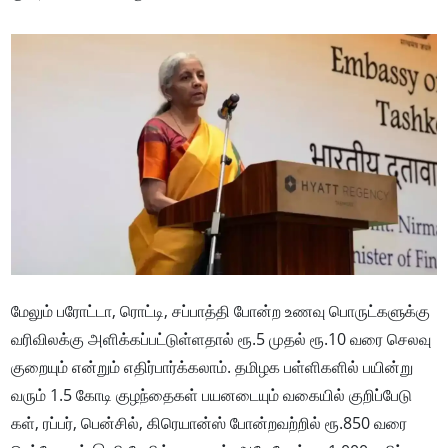
மேலும் பரோட்​டா, ரொட்​டி, சப்​பாத்தி போன்ற உணவு பொருட்​களுக்கு
வரி​விலக்கு அளிக்​கப்​பட்​டுள்​ள​தால் ரூ.5 முதல் ரூ.10 வரை செலவு
குறை​யும் என்​றும் எதிர்​பார்க்​கலாம். தமிழக பள்​ளி​களில் பயின்று
வரும் 1.5 கோடி குழந்​தைகள் பயனடை​யும் வகை​யில் குறிப்​பேடு​
கள், ரப்​பர், பென்​சில், கிரெ​யான்ஸ் போன்​றவற்​றில் ரூ.850 வரை