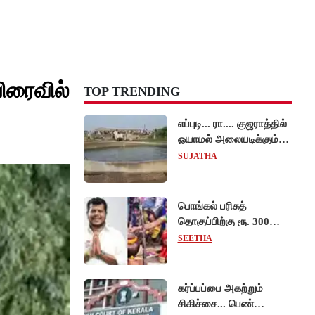
விரைவில்
TOP TRENDING
எப்புடி... ரா.... குஜராத்தில்
ஓயாமல் அலையடிக்கும்
கிணறு... வைரலாகும்
SUJATHA
வீடியோ!
பொங்கல் பரிசுத்
தொகுப்பிற்கு ரூ. 300
கோடி ஒதுக்கீடு:
SEETHA
அமைச்சர் தகவல்!
கர்ப்பப்பை அகற்றும்
சிகிச்சை... பெண்