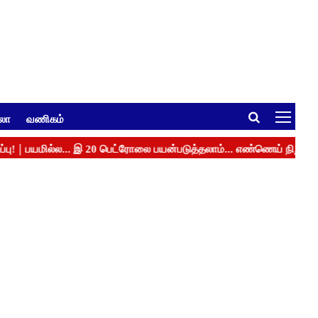
ுலா
வணிகம்