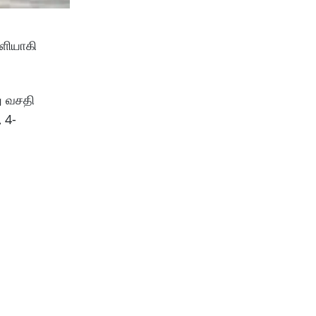
ெளியாகி
ு வசதி
 4-