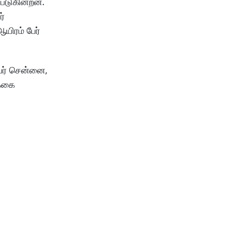
்படுகின்றன.
ர்
யிரம் பேர்
பேர் சென்னை,
க்கை