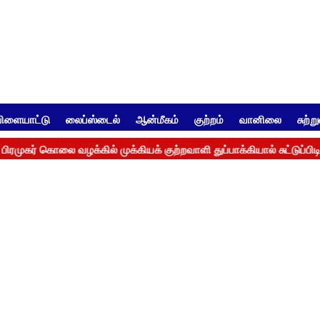
ிளையாட்டு
லைப்ஸ்டைல்
ஆன்மீகம்
குற்றம்
வானிலை
சுற்ற