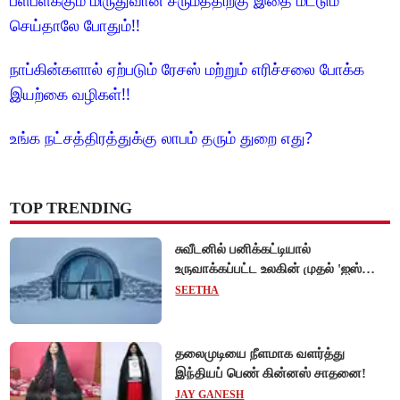
பளபளக்கும் மிருதுவான சருமத்திற்கு இதை மட்டும்
செய்தாலே போதும்!!
நாப்கின்களால் ஏற்படும் ரேசஸ் மற்றும் எரிச்சலை போக்க
இயற்கை வழிகள்!!
உங்க நட்சத்திரத்துக்கு லாபம் தரும் துறை எது?
TOP TRENDING
சுவீடனில் பனிக்கட்டியால்
உருவாக்கப்பட்ட உலகின் முதல் 'ஐஸ்
ஓட்டல்'!
SEETHA
தலைமுடியை நீளமாக வளர்த்து
இந்தியப் பெண் கின்னஸ் சாதனை!
JAY GANESH