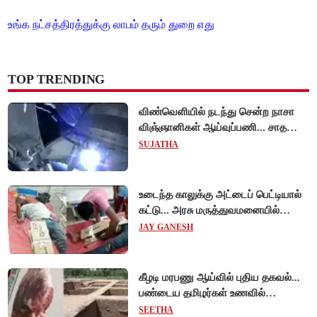
உங்க நட்சத்திரத்துக்கு லாபம் தரும் துறை எது
TOP TRENDING
விண்வெளியில் நடந்து சென்ற நாசா
விஞ்ஞானிகள் ஆய்வுப்பணி... சாதனை
!
SUJATHA
உடைந்த காலுக்கு அட்டைப் பெட்டியால்
கட்டு... அரசு மருத்துவமனையில்
விநோத சிகிச்சை... அதிர்ச்சி வீடியோ!
JAY GANESH
கீழடி மரபணு ஆய்வில் புதிய தகவல்...
பண்டைய தமிழர்கள் உணவில்
அதிகளவு இறைச்சி பயன்பாடு!
SEETHA