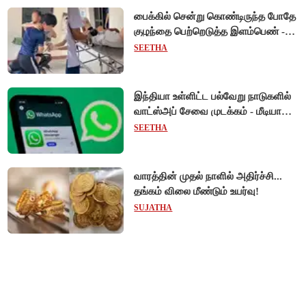
பைக்கில் சென்று கொண்டிருந்த போதே
குழந்தை பெற்றெடுத்த இளம்பெண் -
வியட்நாமில் நெகிழ்ச்சி சம்பவம்!
SEETHA
இந்தியா உள்ளிட்ட பல்வேறு நாடுகளில்
வாட்ஸ்அப் சேவை முடக்கம் - மீடியா
கோப்புகளை அனுப்ப முடியாமல்
SEETHA
பயனர்கள் அவதி!
வாரத்தின் முதல் நாளில் அதிர்ச்சி...
தங்கம் விலை மீண்டும் உயர்வு!
SUJATHA