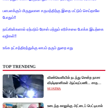
பளபளக்கும் மிருதுவான சருமத்திற்கு இதை மட்டும் செய்தாலே
போதும்!!
நாப்கின்களால் ஏற்படும் ரேசஸ் மற்றும் எரிச்சலை போக்க இயற்கை
வழிகள்!!
உங்க நட்சத்திரத்துக்கு லாபம் தரும் துறை எது
TOP TRENDING
விண்வெளியில் நடந்து சென்ற நாசா
விஞ்ஞானிகள் ஆய்வுப்பணி... சாதனை
!
SUJATHA
உடைந்த காலுக்கு அட்டைப் பெட்டியால்