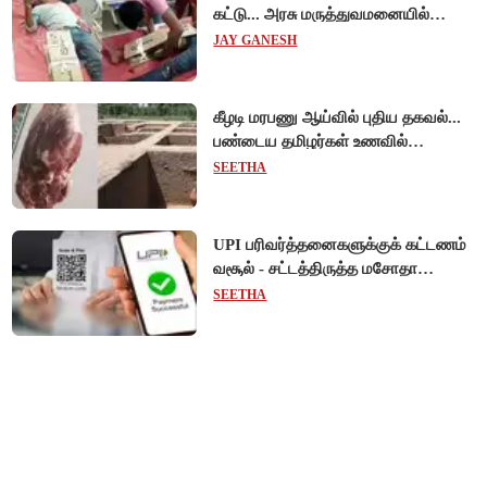
கட்டு... அரசு மருத்துவமனையில்
விநோத சிகிச்சை... அதிர்ச்சி வீடியோ!
JAY GANESH
கீழடி மரபணு ஆய்வில் புதிய தகவல்...
பண்டைய தமிழர்கள் உணவில்
அதிகளவு இறைச்சி பயன்பாடு!
SEETHA
UPI பரிவர்த்தனைகளுக்குக் கட்டணம்
வசூல் - சட்டத்திருத்த மசோதா
நிறைவேற்றம்!
SEETHA