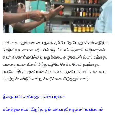
டாஸ்மாக் மதுக்கடையை துவங்கும் போதே பொதுமக்கள் எதிர்ப்பு
தெரிவித்து சாலை மறியலில் ஈடுபட்டோம். ஆனால் அதிகாரிகள்
கண்டு கொள்ளவில்லை. மதுக்கடை அருகே பஸ் ஸ்டாப் உள்ளது.
மாணவ, மாணவிகள் அந்த வழியே செல்ல வேண்டியுள்ளது.
எனவே, இந்த பகுதி மக்களின் நலன் கருதி டாஸ்மாக் கடையை
அகற்ற வேண்டும் என்று கோரிக்கை விடுத்துள்ளனர்.
இதையும் பிடிச்சிருந்தா படிச்சு பாருங்க
லட்சத்துல கடன் இருந்தாலும் ஈஸியா தீர்க்கும் எளிய பரிகாரம்