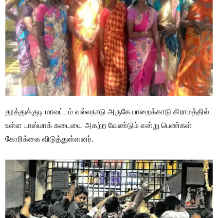
தூத்துக்குடி மாவட்டம் வல்லநாடு அருகே பாறைக்காடு கிராமத்தில்
உள்ள டாஸ்மாக் கடையை அகற்ற வேண்டும் என்று பெண்கள்
கோரிக்கை விடுத்துள்ளனர்.