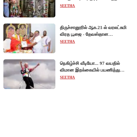
ஆண்டாள் நாச்சியார்!
SEETHA
திருச்சானூரில் ஆக.21-ல் வரலட்சுமி
விரத பூஜை - தேவஸ்தான
அறங்காவலர் குழு தலைவருக்கு
SEETHA
முறைப்படி அழைப்பு!
நெகிழ்ச்சி வீடியோ... 97 வயதில்
விமான இறக்கையில் பயணித்து
கின்னஸ் சாதனை படைத்த பிரிட்டன்
SEETHA
பாட்டி!