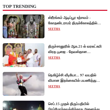
TOP TRENDING
ஸ்ரீரங்கம் ஆடிப்பூர உற்சவம் -
கோதண்டராமர் திருக்கோலத்தில்
ஆண்டாள் நாச்சியார்!
SEETHA
திருச்சானூரில் ஆக.21-ல் வரலட்சுமி
விரத பூஜை - தேவஸ்தான
அறங்காவலர் குழு தலைவருக்கு
SEETHA
முறைப்படி அழைப்பு!
நெகிழ்ச்சி வீடியோ... 97 வயதில்
விமான இறக்கையில் பயணித்து
கின்னஸ் சாதனை படைத்த பிரிட்டன்
SEETHA
பாட்டி!
செப்.15 முதல் திருப்பதியில்
பிரம்மோற்சவத்திற்காக அனைத்து