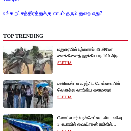
உங்க நட்சத்திரத்துக்கு லாபம் தரும் துறை எது?
TOP TRENDING
மதுரையில் பற்களால் 35 கிலோ
சைக்கிளைத் தூக்கியபடி 100 அடி
நடந்து சென்று முன்னாள் ராணுவ வீரர்
SEETHA
சாதனை!
வளிமண்டல சுழற்சி.. சென்னையில்
வெளுத்து வாங்கிய கனமழை!
SEETHA
பிளாட்ஃபார்ம் டிக்கெட்டை விட மலிவு..
5 ரூபாயில் ஹைட்ரஜன் ரயிலில்
பயணிக்கலாம்!