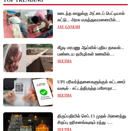
உடைந்த காலுக்கு அட்டைப் பெட்டியால்
கட்டு... அரசு மருத்துவமனையில்
விநோத சிகிச்சை... அதிர்ச்சி வீடியோ!
JAY GANESH
கீழடி மரபணு ஆய்வில் புதிய தகவல்...
பண்டைய தமிழர்கள் உணவில்
அதிகளவு இறைச்சி பயன்பாடு!
SEETHA
UPI பரிவர்த்தனைகளுக்குக் கட்டணம்
வசூல் - சட்டத்திருத்த மசோதா
நிறைவேற்றம்!
SEETHA
திருப்பதியில் செப்.15 முதல் அனைத்து
சிறப்பு தரிசனங்களும் ரத்து -
பிரம்மோற்சவத்திற்கான ஏற்பாடுகள்
SEETHA