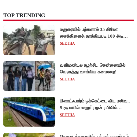
TOP TRENDING
மதுரையில் பற்களால் 35 கிலோ
சைக்கிளைத் தூக்கியபடி 100 அடி
நடந்து சென்று முன்னாள் ராணுவ வீரர்
SEETHA
சாதனை!
வளிமண்டல சுழற்சி.. சென்னையில்
வெளுத்து வாங்கிய கனமழை!
SEETHA
பிளாட்ஃபார்ம் டிக்கெட்டை விட மலிவு..
5 ரூபாயில் ஹைட்ரஜன் ரயிலில்
பயணிக்கலாம்!
SEETHA
கொடைக்கானலில் பூத்துக் குலுங்கும்