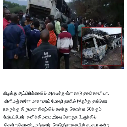
கிழக்கு ஆப்பிரிக்காவில் அமைந்துள்ள நாடு தான்சானியா.
கிளிமஞ்சாரோ மாகாணம் மோஷி நகரில் இருந்து தங்கொ
நகருக்கு திருமண நிகழ்வில் கலந்து கொள்ள 50க்கும்
மேற்பட்டோர் சனிக்கிழமை இரவு சொகுசு பேருந்தில்
சென்றுகொண்டிருந்தனர். நெடுஞ்சாலையில் சபசபா என்ற