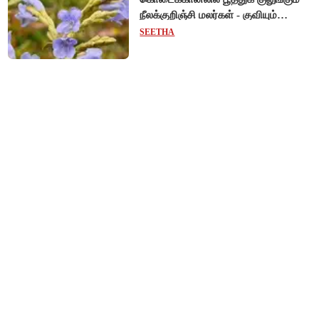
நீலக்குறிஞ்சி மலர்கள் - குவியும்
சுற்றுலாப் பயணிகள்!
SEETHA