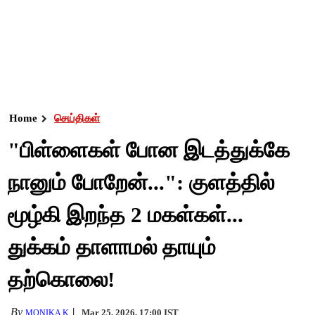
Home
செய்திகள்
"பிள்ளைகள் போன இடத்துக்கே
நானும் போறேன்...": குளத்தில்
மூழ்கி இறந்த 2 மகள்கள்...
துக்கம் தாளாமல் தாயும்
தற்கொலை!
By
Mar 25, 2026, 17:00 IST
MONIKA K