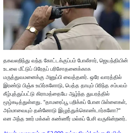
தகவலறிந்து வந்த கோட்டக்குப்பம் போலீசார், ஜெயந்தியின்
உடலை மீட்டுப் பிரேதப் பரிசோதனைக்காக
மருத்துவமனைக்கு அனுப்பி வைத்தனர். ஒரே வாரத்தில்
இரண்டு பிஞ்சு உயிர்களோடு, பெத்த தாயும் பிரிந்த சம்பவம்
கீழ்புத்துப்பட்டு கிராமத்தையே ஆழ்ந்த துயரத்தில்
மூழ்கடித்துள்ளது. "தாமரைப்பூ பறிக்கப் போன பிள்ளைகள்,
அம்மாவையும் தன்னோடு இழுத்துக்கொண்டார்களோ?"
என அந்த ஊர் மக்கள் கண்ணீர் மல்கப் பேசி வருகின்றனர்.
ஆயுள் முழுவதும் ரூ.52,000 ஓய்வூதியம்! எல்.ஐ.சி.யின்