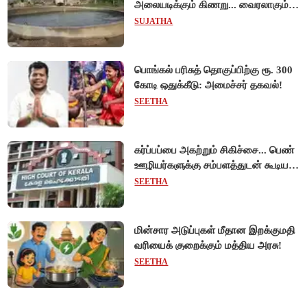
அலையடிக்கும் கிணறு... வைரலாகும்
வீடியோ!
SUJATHA
பொங்கல் பரிசுத் தொகுப்பிற்கு ரூ. 300
கோடி ஒதுக்கீடு: அமைச்சர் தகவல்!
SEETHA
கர்ப்பப்பை அகற்றும் சிகிச்சை... பெண்
ஊழியர்களுக்கு சம்பளத்துடன் கூடிய
விடுப்பு - உயர்நீதிமன்றம் அதிரடி
SEETHA
உத்தரவு!
மின்சார அடுப்புகள் மீதான இறக்குமதி
வரியைக் குறைக்கும் மத்திய அரசு!
SEETHA