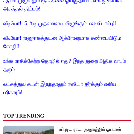
அசத்தல் திட்டம்!
வீடியோ! 5 அடி முதலையை விழுங்கும் மலைப்பாம்பு!!
வீடியோ! ராஜநாகத்துடன் ஆக்ரோஷமாக சண்டையிடும்
கோழி!!
உங்க ராசிக்கேற்ற தொழில் எது? இந்த துறை அதிக லாபம்
தரும்
லட்சத்துல கடன் இருந்தாலும் ஈஸியா தீர்க்கும் எளிய
பரிகாரம்!
TOP TRENDING
எப்புடி... ரா.... குஜராத்தில் ஓயாமல்