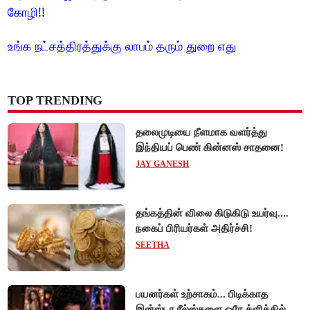
கோழி!!
உங்க நட்சத்திரத்துக்கு லாபம் தரும் துறை எது
TOP TRENDING
தலைமுடியை நீளமாக வளர்த்து
இந்தியப் பெண் கின்னஸ் சாதனை!
JAY GANESH
தங்கத்தின் விலை கிடுகிடு உயர்வு....
நகைப் பிரியர்கள் அதிர்ச்சி!
SEETHA
பயனர்கள் உற்சாகம்... பிடிக்காத
இன்ஸ்டா ரீல்ஸ்களை ஒரே க்ளிக்கில்