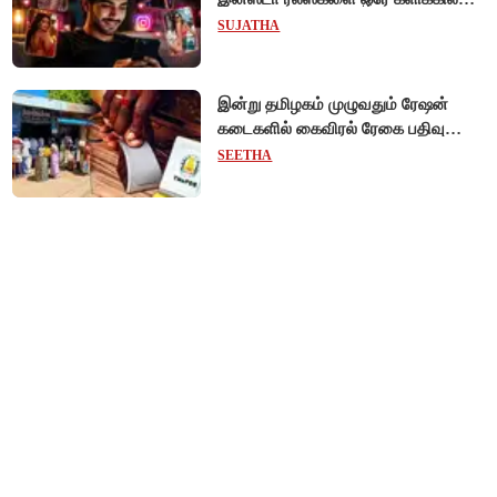
மாற்றியமைக்கலாம்!
SUJATHA
இன்று தமிழகம் முழுவதும் ரேஷன்
கடைகளில் கைவிரல் ரேகை பதிவு
சிறப்பு முகாம்!
SEETHA