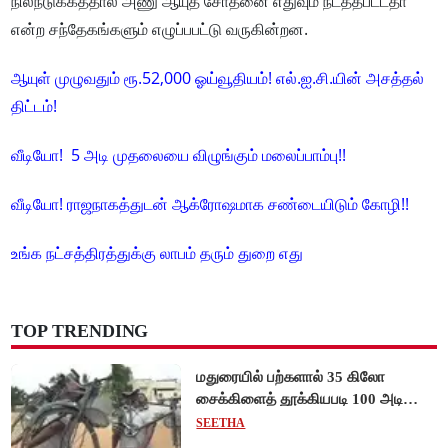
நிலநடுக்கத்தால் அணு ஆயுத சோதனை எதுவும் நடத்தபட்டதா
என்ற சந்தேகங்களும் எழுப்பபட்டு வருகின்றன.
ஆயுள் முழுவதும் ரூ.52,000 ஓய்வூதியம்! எல்.ஐ.சி.யின் அசத்தல்
திட்டம்!
வீடியோ! 5 அடி முதலையை விழுங்கும் மலைப்பாம்பு!!
வீடியோ! ராஜநாகத்துடன் ஆக்ரோஷமாக சண்டையிடும் கோழி!!
உங்க நட்சத்திரத்துக்கு லாபம் தரும் துறை எது
TOP TRENDING
மதுரையில் பற்களால் 35 கிலோ
சைக்கிளைத் தூக்கியபடி 100 அடி
நடந்து சென்று முன்னாள் ராணுவ வீரர்
SEETHA
சாதனை!