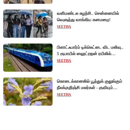
வளிமண்டல சுழற்சி.. சென்னையில்
வெளுத்து வாங்கிய கனமழை!
SEETHA
பிளாட்ஃபார்ம் டிக்கெட்டை விட மலிவு..
5 ரூபாயில் ஹைட்ரஜன் ரயிலில்
பயணிக்கலாம்!
SEETHA
கொடைக்கானலில் பூத்துக் குலுங்கும்
நீலக்குறிஞ்சி மலர்கள் - குவியும்
சுற்றுலாப் பயணிகள்!
SEETHA