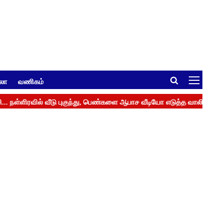
ுலா
வணிகம்