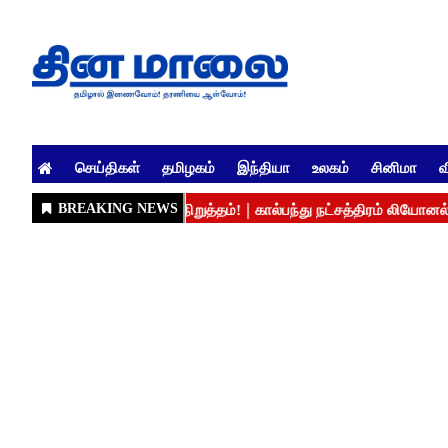
செய்திகள்
தமிழகம்
இந்தியா
உலகம்
சினிமா
வ