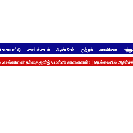
ிளையாட்டு
லைப்ஸ்டைல்
ஆன்மீகம்
குற்றம்
வானிலை
சுற்ற