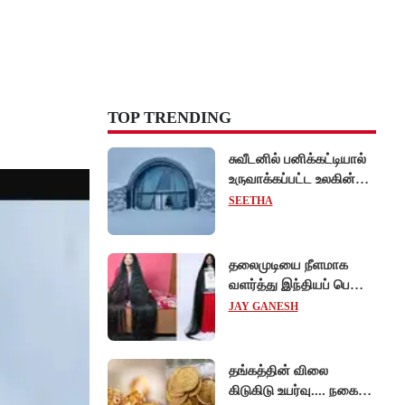
TOP TRENDING
சுவீடனில் பனிக்கட்டியால்
உருவாக்கப்பட்ட உலகின்
முதல் 'ஐஸ் ஓட்டல்'!
SEETHA
தலைமுடியை நீளமாக
வளர்த்து இந்தியப் பெண்
கின்னஸ் சாதனை!
JAY GANESH
தங்கத்தின் விலை
கிடுகிடு உயர்வு.... நகைப்