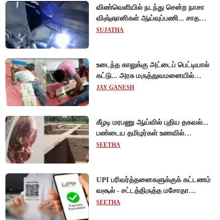
விண்வெளியில் நடந்து சென்ற நாசா
விஞ்ஞானிகள் ஆய்வுப்பணி... சாதனை
!
SUJATHA
உடைந்த காலுக்கு அட்டைப் பெட்டியால்
கட்டு... அரசு மருத்துவமனையில்
விநோத சிகிச்சை... அதிர்ச்சி வீடியோ!
JAY GANESH
கீழடி மரபணு ஆய்வில் புதிய தகவல்...
பண்டைய தமிழர்கள் உணவில்
அதிகளவு இறைச்சி பயன்பாடு!
SEETHA
UPI பரிவர்த்தனைகளுக்குக் கட்டணம்
வசூல் - சட்டத்திருத்த மசோதா
நிறைவேற்றம்!
SEETHA