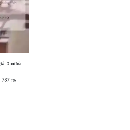
ில் போயிங்
் 787 ரக