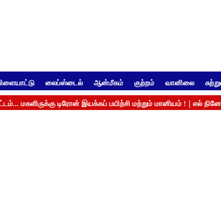
ிளையாட்டு
லைப்ஸ்டைல்
ஆன்மீகம்
குற்றம்
வானிலை
சுற்ற