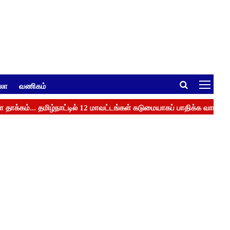
ுலா
வணிகம்