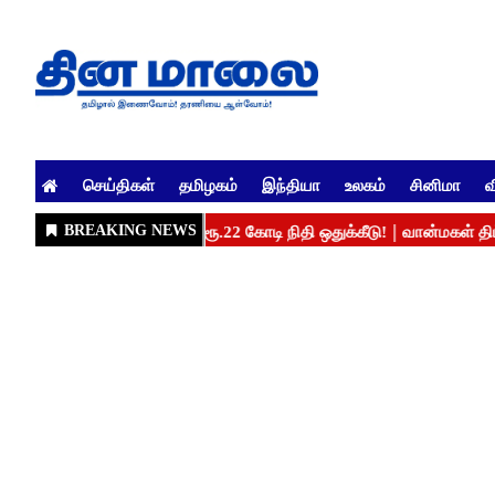
செய்திகள்
தமிழகம்
இந்தியா
உலகம்
சினிமா
வ