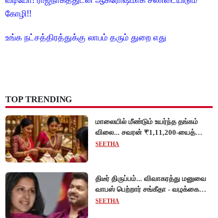
கோழி!!
உங்க நட்சத்திரத்துக்கு லாபம் தரும் துறை எது
TOP TRENDING
மாலையில் மீண்டும் உயர்ந்த தங்கம்
விலை... சவரன் ₹1,11,200-யைத்
தொட்டது!
SEETHA
திடீர் திருப்பம்... விவாகரத்து மனுவை
வாபஸ் பெற்றார் சங்கீதா - வழக்கை
முடித்து வைத்தது செங்கல்பட்டு
SEETHA
நீதிமன்றம்!