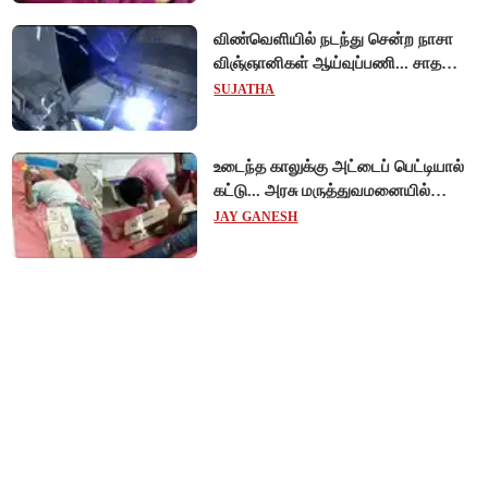
விண்வெளியில் நடந்து சென்ற நாசா
விஞ்ஞானிகள் ஆய்வுப்பணி... சாதனை
!
SUJATHA
உடைந்த காலுக்கு அட்டைப் பெட்டியால்
கட்டு... அரசு மருத்துவமனையில்
விநோத சிகிச்சை... அதிர்ச்சி வீடியோ!
JAY GANESH