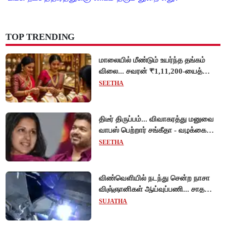
TOP TRENDING
மாலையில் மீண்டும் உயர்ந்த தங்கம்
விலை... சவரன் ₹1,11,200-யைத்
தொட்டது!
SEETHA
திடீர் திருப்பம்... விவாகரத்து மனுவை
வாபஸ் பெற்றார் சங்கீதா - வழக்கை
முடித்து வைத்தது செங்கல்பட்டு
SEETHA
நீதிமன்றம்!
விண்வெளியில் நடந்து சென்ற நாசா
விஞ்ஞானிகள் ஆய்வுப்பணி... சாதனை
!
SUJATHA