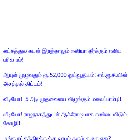
லட்சத்துல கடன் இருந்தாலும் ஈஸியா தீர்க்கும் எளிய
பரிகாரம்!
ஆயுள் முழுவதும் ரூ.52,000 ஓய்வூதியம்! எல்.ஐ.சி.யின்
அசத்தல் திட்டம்!
வீடியோ! 5 அடி முதலையை விழுங்கும் மலைப்பாம்பு!!
வீடியோ! ராஜநாகத்துடன் ஆக்ரோஷமாக சண்டையிடும்
கோழி!!
உங்க நட்சத்திரத்துக்கு லாபம் தரும் துறை எது?