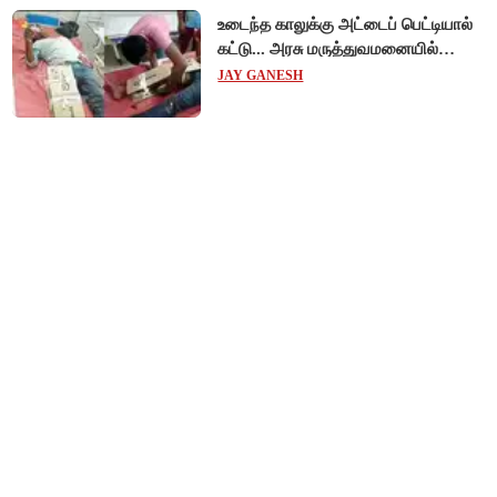
உடைந்த காலுக்கு அட்டைப் பெட்டியால்
கட்டு... அரசு மருத்துவமனையில்
விநோத சிகிச்சை... அதிர்ச்சி வீடியோ!
JAY GANESH