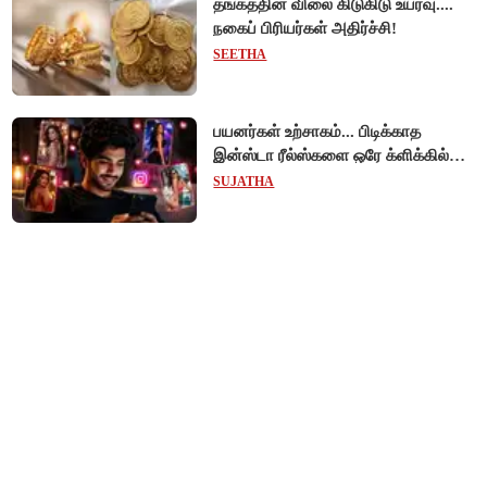
தங்கத்தின் விலை கிடுகிடு உயர்வு....
நகைப் பிரியர்கள் அதிர்ச்சி!
SEETHA
பயனர்கள் உற்சாகம்... பிடிக்காத
இன்ஸ்டா ரீல்ஸ்களை ஒரே க்ளிக்கில்
மாற்றியமைக்கலாம்!
SUJATHA