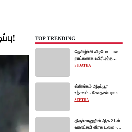
ப்பு!
TOP TRENDING
நெகிழ்ச்சி வீடியோ... பல
நாட்களாக உயிரிழந்த
குட்டியை முதுகில் சுமந்து
SUJATHA
நீந்திய டால்பின்... உலகை
உலுக்கிய தாய்ப்பாசம் !
ஸ்ரீரங்கம் ஆடிப்பூர
உற்சவம் - கோதண்டராமர்
திருக்கோலத்தில்
SEETHA
ஆண்டாள் நாச்சியார்!
திருச்சானூரில் ஆக.21-ல்
வரலட்சுமி விரத பூஜை -