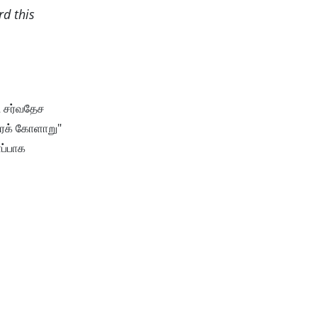
rd this
் சர்வதேச
திரக் கோளாறு"
ாப்பாக