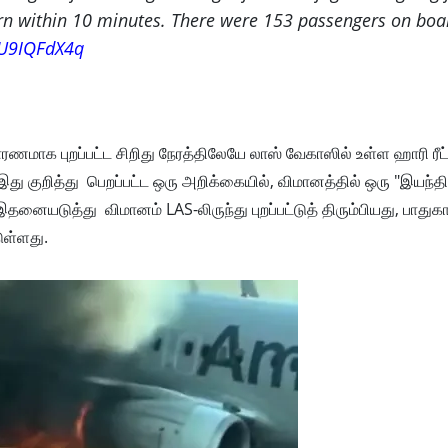
urn within 10 minutes. There were 153 passengers on boa
EU9IQFdX4q
மாக புறப்பட்ட சிறிது நேரத்திலேயே லாஸ் வேகாஸில் உள்ள ஹாரி ரீட
 இது குறித்து பெறப்பட்ட ஒரு அறிக்கையில், விமானத்தில் ஒரு "இயந்
தனையடுத்து விமானம் LAS-லிருந்து புறப்பட்டுத் திரும்பியது, பாதுக
டுள்ளது.