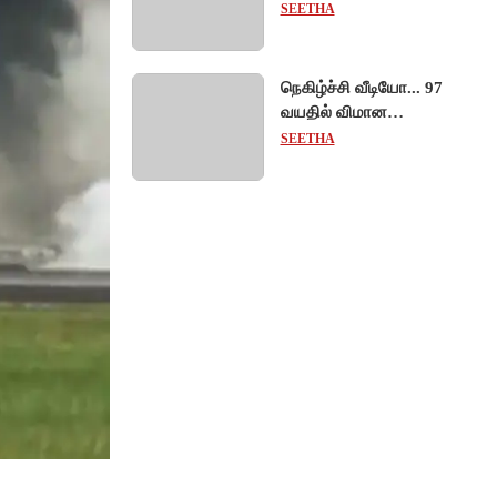
தேவஸ்தான அறங்காவலர்
SEETHA
குழு தலைவருக்கு
முறைப்படி அழைப்பு!
நெகிழ்ச்சி வீடியோ... 97
வயதில் விமான
இறக்கையில் பயணித்து
SEETHA
கின்னஸ் சாதனை
படைத்த பிரிட்டன் பாட்டி!