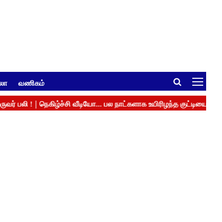
ுலா
வணிகம்