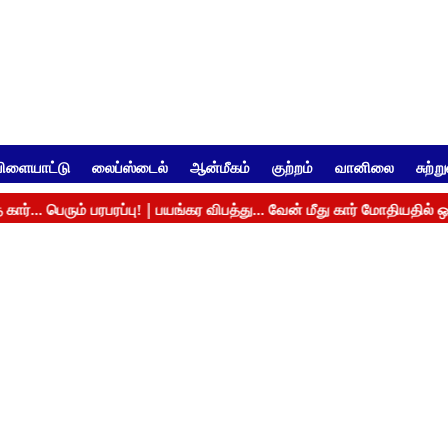
ிளையாட்டு
லைப்ஸ்டைல்
ஆன்மீகம்
குற்றம்
வானிலை
சுற்ற