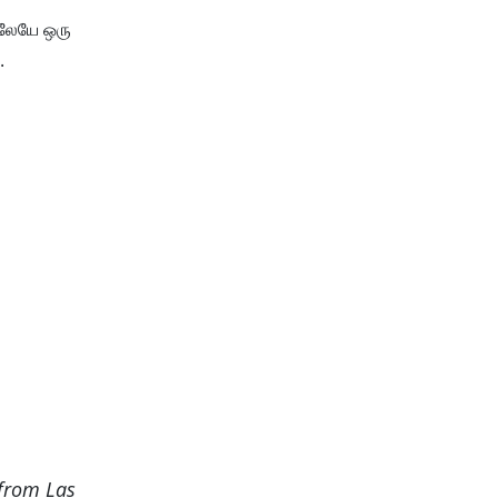
ிலேயே ஒரு
ன.
 from Las