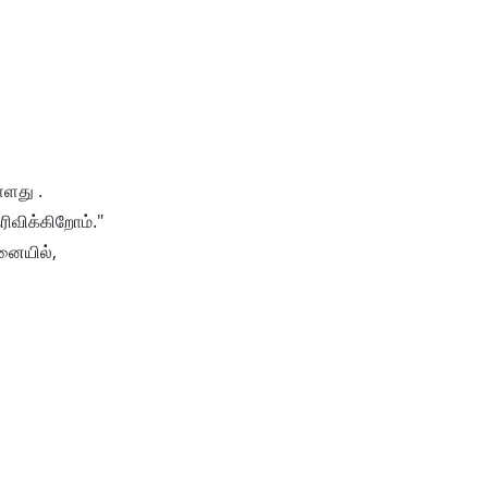
்ளது .
ிவிக்கிறோம்."
னையில்,