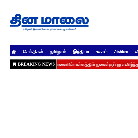
செய்திகள்
தமிழகம்
இந்தியா
உலகம்
சினிமா
வ