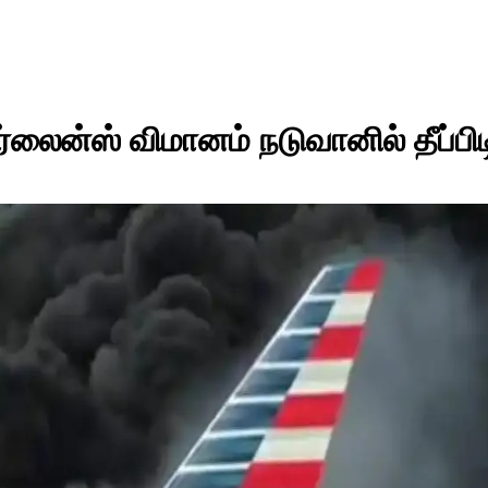
்லைன்ஸ் விமானம் நடுவானில் தீப்பிடி