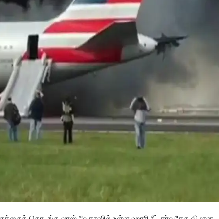
ணத்தைத் தொடங்க லாஸ் வேகாஸில் உள்ள ஹாரி ரீட் சர்வதேச விமான