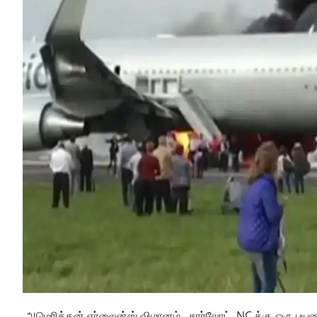
அமெரிக்கன் ஏர்லைன்ஸ் விமானம் சார்லோட், NC க்கு ஒரு பய