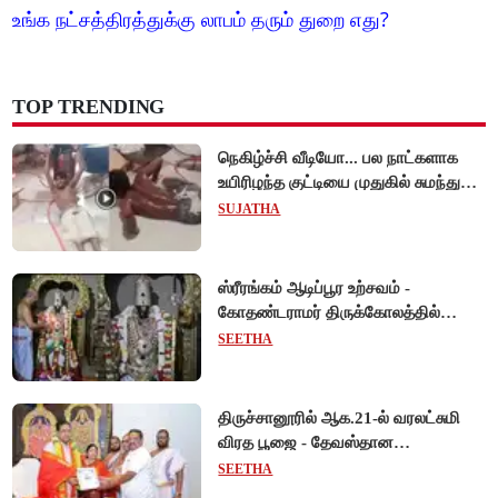
உங்க நட்சத்திரத்துக்கு லாபம் தரும் துறை எது?
TOP TRENDING
நெகிழ்ச்சி வீடியோ... பல நாட்களாக
உயிரிழந்த குட்டியை முதுகில் சுமந்து
நீந்திய டால்பின்... உலகை உலுக்கிய
SUJATHA
தாய்ப்பாசம் !
ஸ்ரீரங்கம் ஆடிப்பூர உற்சவம் -
கோதண்டராமர் திருக்கோலத்தில்
ஆண்டாள் நாச்சியார்!
SEETHA
திருச்சானூரில் ஆக.21-ல் வரலட்சுமி
விரத பூஜை - தேவஸ்தான
அறங்காவலர் குழு தலைவருக்கு
SEETHA
முறைப்படி அழைப்பு!