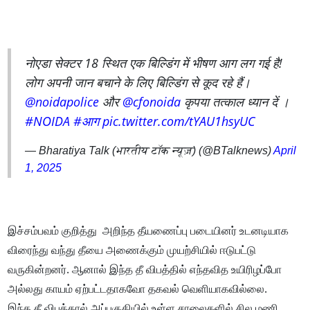
नोएडा सेक्टर 18 स्थित एक बिल्डिंग में भीषण आग लग गई है!
लोग अपनी जान बचाने के लिए बिल्डिंग से कूद रहे हैं।
@noidapolice
और
@cfonoida
कृपया तत्काल ध्यान दें ।
#NOIDA
#आग
pic.twitter.com/tYAU1hsyUC
— Bharatiya Talk (भारतीय टॉक न्यूज़) (@BTalknews)
April
1, 2025
இச்சம்பவம் குறித்து அறிந்த தீயணைப்பு படையினர் உடனடியாக
விரைந்து வந்து தீயை அணைக்கும் முயற்சியில் ஈடுபட்டு
வருகின்றனர். ஆனால் இந்த தீ விபத்தில் எந்தவித உயிரிழப்போ
அல்லது காயம் ஏற்பட்டதாகவோ தகவல் வெளியாகவில்லை.
இந்த தீ விபத்தால் அப்பகுதியில் உள்ள சாலைகளில் சில மணி