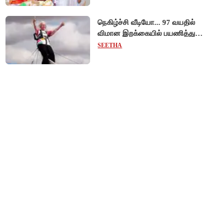
நெகிழ்ச்சி வீடியோ... 97 வயதில்
விமான இறக்கையில் பயணித்து
கின்னஸ் சாதனை படைத்த பிரிட்டன்
SEETHA
பாட்டி!