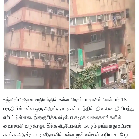
உத்திரப்பிரதேச மாநிலத்தில் உள்ள நொய்டா நகரில் செக்டார் 18
பகுதியில் உள்ள ஒரு அடுக்குமாடி கட்டிடத்தில் திடீரென தீ விபத்து
ஏற்பட்டுள்ளது. இதுகுறித்த வீடியோ சமூக வலைதளங்களில்
வைரலாகி வருகிறது. இந்த வீடியோவில், பலரும் தங்களது உயிரை
காக்க அடுக்குமாடி வீடுகளில் உள்ள ஜன்னல்கள் வழியாக கீழே