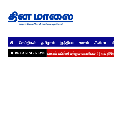
செய்திகள்
தமிழகம்
இந்தியா
உலகம்
சினிமா
வ