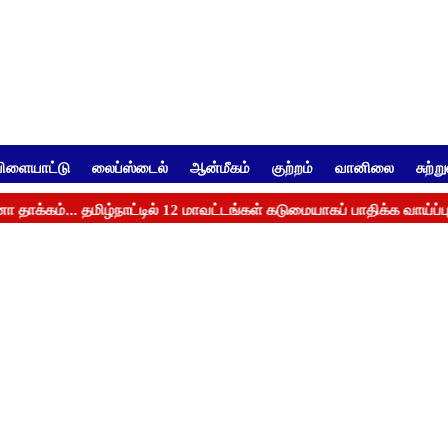
ிளையாட்டு
லைப்ஸ்டைல்
ஆன்மீகம்
குற்றம்
வானிலை
சுற்ற