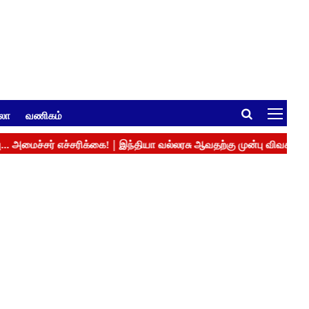
ுலா
வணிகம்