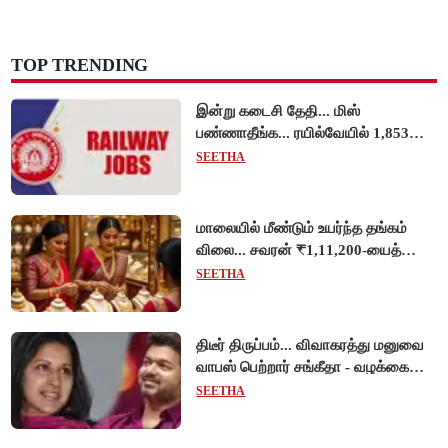
TOP TRENDING
இன்று கடைசி தேதி... மிஸ்
பண்ணாதீங்க... ரயில்வேயில் 1,853
அப்ரண்டிஸ் பணியிடங்களுக்கு
SEETHA
விண்ணப்பங்கள் வரவேற்பு!
மாலையில் மீண்டும் உயர்ந்த தங்கம்
விலை... சவரன் ₹1,11,200-யைத்
தொட்டது!
SEETHA
திடீர் திருப்பம்... விவாகரத்து மனுவை
வாபஸ் பெற்றார் சங்கீதா - வழக்கை
முடித்து வைத்தது செங்கல்பட்டு
SEETHA
நீதிமன்றம்!