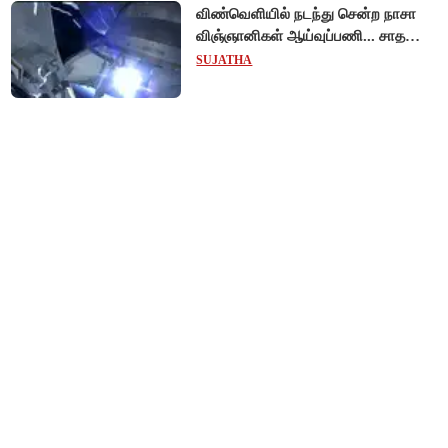
விண்வெளியில் நடந்து சென்ற நாசா
விஞ்ஞானிகள் ஆய்வுப்பணி... சாதனை
!
SUJATHA