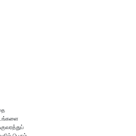
்தை
ட்டங்களை
குவரத்துப்
தில் பெரும்