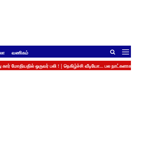
ுலா
வணிகம்