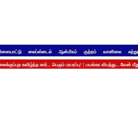
ிளையாட்டு
லைப்ஸ்டைல்
ஆன்மீகம்
குற்றம்
வானிலை
சுற்ற