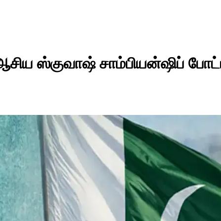
ிய ஸ்குவாஷ் சாம்பியன்ஷிப் போட்ட