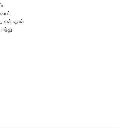
ம்
ியைப்
து என்பதால்
 வந்து