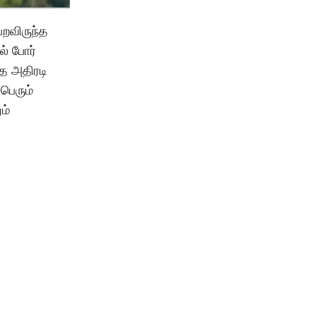
ெறவிருந்த
் போர்
்த அதிரடி
பெரும்
ம்