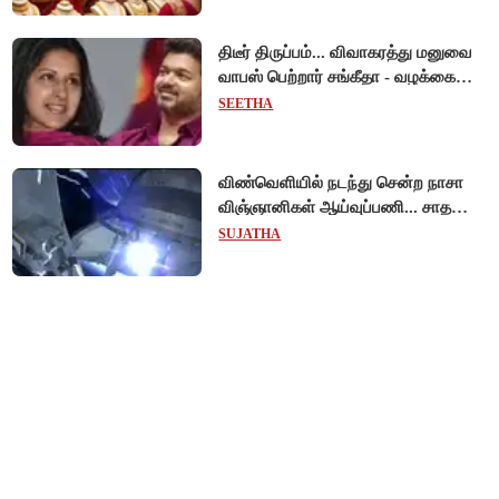
திடீர் திருப்பம்... விவாகரத்து மனுவை
வாபஸ் பெற்றார் சங்கீதா - வழக்கை
முடித்து வைத்தது செங்கல்பட்டு
SEETHA
நீதிமன்றம்!
விண்வெளியில் நடந்து சென்ற நாசா
விஞ்ஞானிகள் ஆய்வுப்பணி... சாதனை
!
SUJATHA