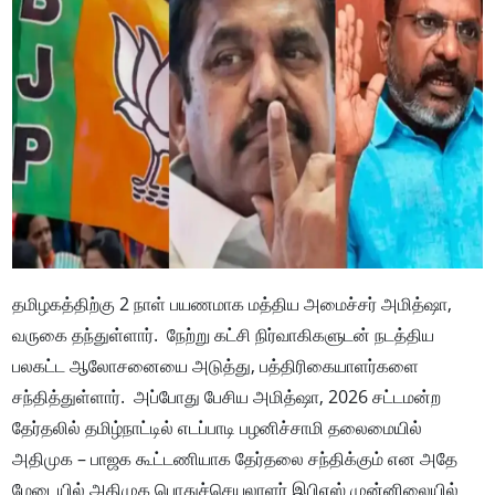
தமிழகத்திற்கு 2 நாள் பயணமாக மத்திய அமைச்சர் அமித்ஷா,
வருகை தந்துள்ளார். நேற்று கட்சி நிர்வாகிகளுடன் நடத்திய
பலகட்ட ஆலோசனையை அடுத்து, பத்திரிகையாளர்களை
சந்தித்துள்ளார். அப்போது பேசிய அமித்ஷா, 2026 சட்டமன்ற
தேர்தலில் தமிழ்நாட்டில் எடப்பாடி பழனிச்சாமி தலைமையில்
அதிமுக – பாஜக கூட்டணியாக தேர்தலை சந்திக்கும் என அதே
மேடையில் அதிமுக பொதுச்செயலாளர் இபிஎஸ் முன்னிலையில்