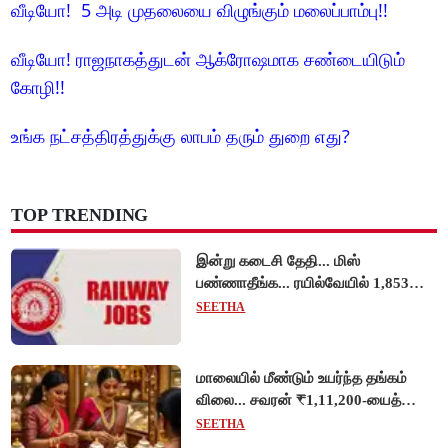
வீடியோ! 5 அடி முதலையை விழுங்கும் மலைப்பாம்பு!!
வீடியோ! ராஜநாகத்துடன் ஆக்ரோஷமாக சண்டையிடும்
கோழி!!
உங்க நட்சத்திரத்துக்கு லாபம் தரும் துறை எது?
TOP TRENDING
இன்று கடைசி தேதி... மிஸ்
பண்ணாதீங்க... ரயில்வேயில் 1,853
அப்ரண்டிஸ் பணியிடங்களுக்கு
SEETHA
விண்ணப்பங்கள் வரவேற்பு!
மாலையில் மீண்டும் உயர்ந்த தங்கம்
விலை... சவரன் ₹1,11,200-யைத்
தொட்டது!
SEETHA