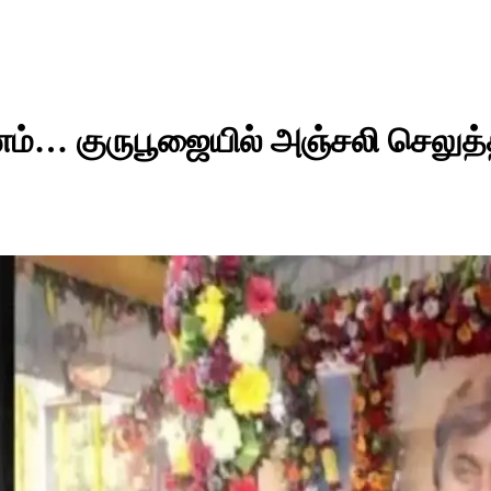
னம்… குருபூஜையில் அஞ்சலி செலுத