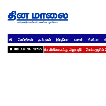
செய்திகள்
தமிழகம்
இந்தியா
உலகம்
சினிமா
வ