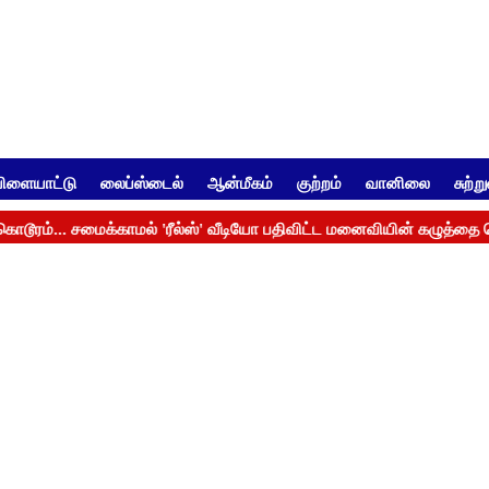
ிளையாட்டு
லைப்ஸ்டைல்
ஆன்மீகம்
குற்றம்
வானிலை
சுற்ற