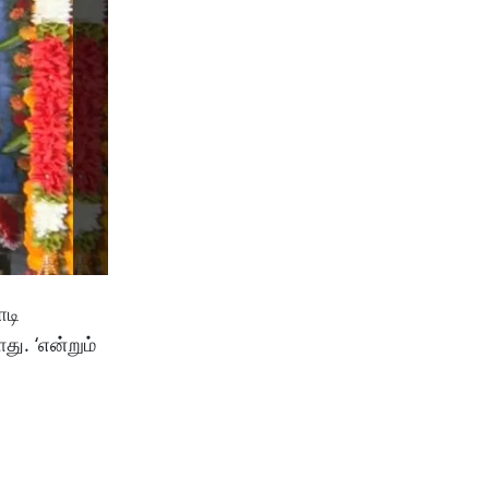
ாடி
து. ‘என்றும்