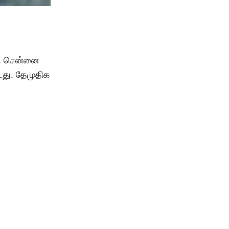
ு. சென்னை
டது. தேமுதிக