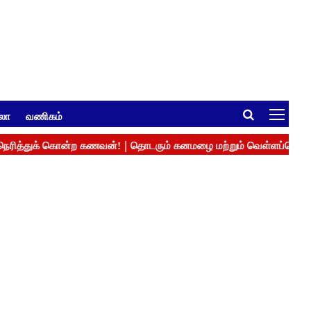
ுலா
வணிகம்