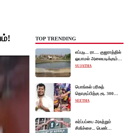
ம்!
TOP TRENDING
எப்புடி... ரா.... குஜராத்தில்
ஓயாமல் அலையடிக்கும்
கிணறு... வைரலாகும்
SUJATHA
வீடியோ!
பொங்கல் பரிசுத்
தொகுப்பிற்கு ரூ. 300
கோடி ஒதுக்கீடு:
SEETHA
அமைச்சர் தகவல்!
கர்ப்பப்பை அகற்றும்
சிகிச்சை... பெண்