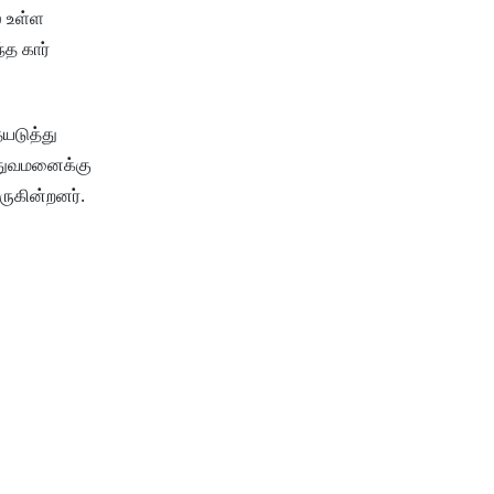
் உள்ள
்த கார்
யடுத்து
த்துவமனைக்கு
ருகின்றனர்.