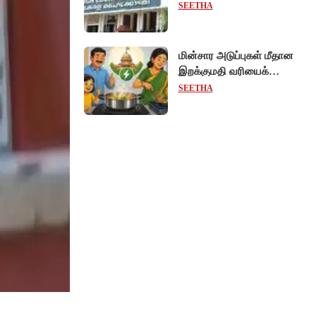
ஊழியர்களுக்கு
SEETHA
சம்பளத்துடன் கூடிய
விடுப்பு - உயர்நீதிமன்றம்
அதிரடி உத்தரவு!
மின்சார அடுப்புகள் மீதான
இறக்குமதி வரியைக்
குறைக்கும் மத்திய அரசு!
SEETHA