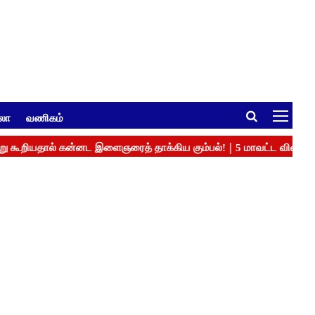
ுலா
வணிகம்