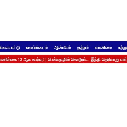
ிளையாட்டு
லைப்ஸ்டைல்
ஆன்மீகம்
குற்றம்
வானிலை
சுற்ற