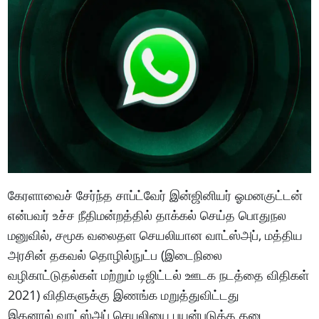
கேரளாவைச் சேர்ந்த சாப்ட்வேர் இன்ஜினியர் ஓமனகுட்டன்
என்பவர் உச்ச நீதிமன்றத்தில் தாக்கல் செய்த பொதுநல
மனுவில், சமூக வலைதள செயலியான வாட்ஸ்அப், மத்திய
அரசின் தகவல் தொழில்நுட்ப (இடைநிலை
வழிகாட்டுதல்கள் மற்றும் டிஜிட்டல் ஊடக நடத்தை விதிகள்
2021) விதிகளுக்கு இணங்க மறுத்துவிட்டது
இதனால் வாட்ஸ்அப் செயலியை பயன்படுத்த தடை