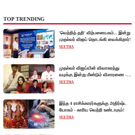
TOP TRENDING
'வெற்றித் தறி' விற்பனையகம்... இன்று
முதல்வர் விஜய் தொடங்கி வைக்கிறார்!
SEETHA
முதல்வர் விஜய்யின் விவாகரத்து
வழக்கு இன்று மீண்டும் விசாரணை -
ஆன்லைன் விசாரணை நிராகரிப்பு...
SEETHA
நேரில் ஆஜராவார்களா?!
இந்த 4 ராசிக்காரர்களுக்கு அதிர்ஷ்ட
யோகம் - காரிய வெற்றி உண்டாகும்!
SEETHA