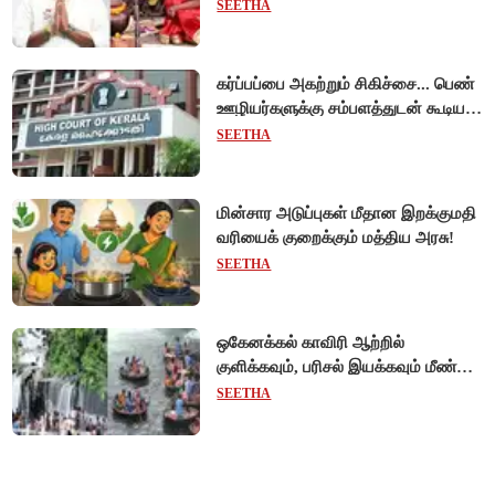
SEETHA
கர்ப்பப்பை அகற்றும் சிகிச்சை... பெண்
ஊழியர்களுக்கு சம்பளத்துடன் கூடிய
விடுப்பு - உயர்நீதிமன்றம் அதிரடி
SEETHA
உத்தரவு!
மின்சார அடுப்புகள் மீதான இறக்குமதி
வரியைக் குறைக்கும் மத்திய அரசு!
SEETHA
ஒகேனக்கல் காவிரி ஆற்றில்
குளிக்கவும், பரிசல் இயக்கவும் மீண்டும்
அனுமதி - சுற்றுலாப் பயணிகள்
SEETHA
மகிழ்ச்சி!