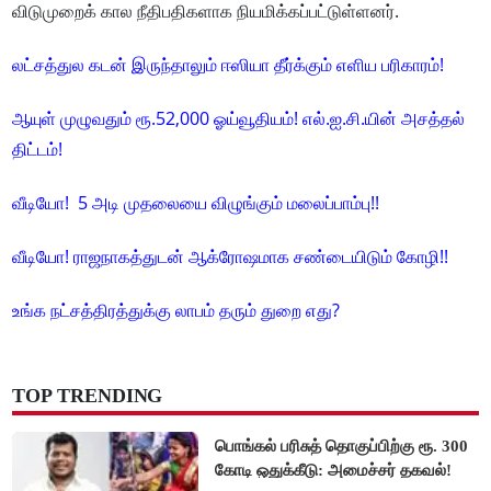
விடுமுறைக் கால நீதிபதிகளாக நியமிக்கப்பட்டுள்ளனர்.
லட்சத்துல கடன் இருந்தாலும் ஈஸியா தீர்க்கும் எளிய பரிகாரம்!
ஆயுள் முழுவதும் ரூ.52,000 ஓய்வூதியம்! எல்.ஐ.சி.யின் அசத்தல்
திட்டம்!
வீடியோ! 5 அடி முதலையை விழுங்கும் மலைப்பாம்பு!!
வீடியோ! ராஜநாகத்துடன் ஆக்ரோஷமாக சண்டையிடும் கோழி!!
உங்க நட்சத்திரத்துக்கு லாபம் தரும் துறை எது?
TOP TRENDING
பொங்கல் பரிசுத் தொகுப்பிற்கு ரூ. 300
கோடி ஒதுக்கீடு: அமைச்சர் தகவல்!