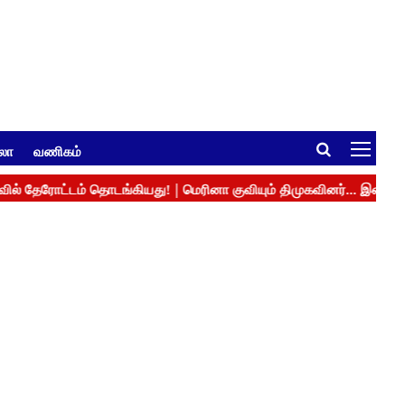
ுலா
வணிகம்