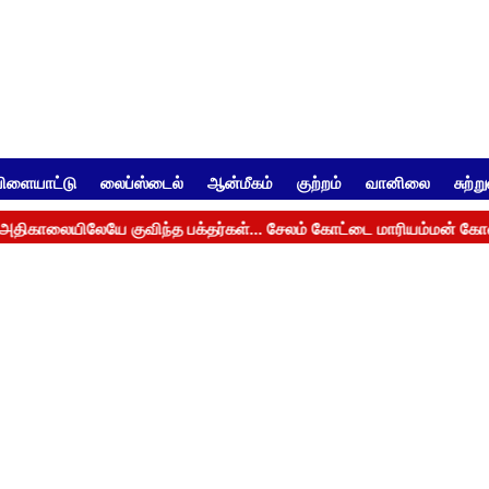
ிளையாட்டு
லைப்ஸ்டைல்
ஆன்மீகம்
குற்றம்
வானிலை
சுற்ற