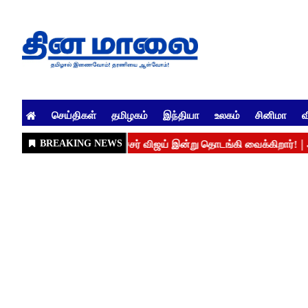
செய்திகள்
தமிழகம்
இந்தியா
உலகம்
சினிமா
வ