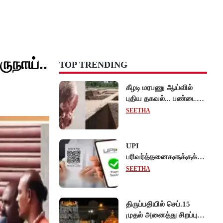
ருநாய்..
TOP TRENDING
கீழடி மரபணு ஆய்வில்
புதிய தகவல்... பண்டைய
தமிழர்கள் உணவில்
SEETHA
அதிகளவு இறைச்சி
பயன்பாடு!
UPI
பரிவர்த்தனைகளுக்குக்
கட்டணம் வசூல் -
SEETHA
சட்டத்திருத்த மசோதா
நிறைவேற்றம்!
திருப்பதியில் செப்.15
முதல் அனைத்து சிறப்பு