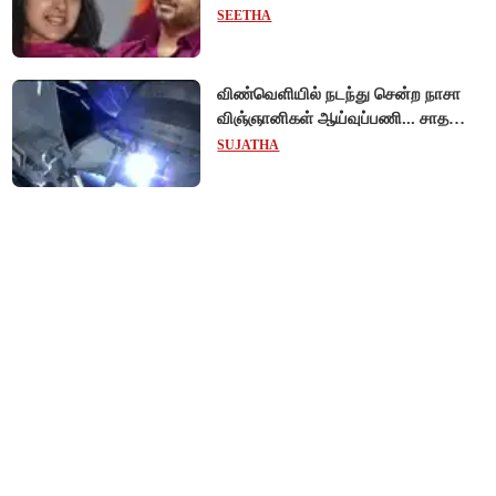
முடித்து வைத்தது செங்கல்பட்டு
SEETHA
நீதிமன்றம்!
விண்வெளியில் நடந்து சென்ற நாசா
விஞ்ஞானிகள் ஆய்வுப்பணி... சாதனை
!
SUJATHA