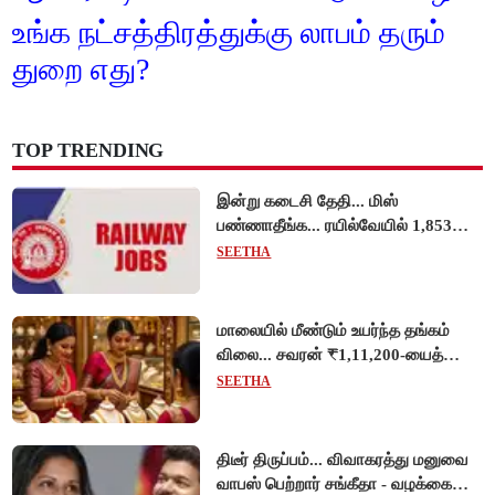
உங்க நட்சத்திரத்துக்கு லாபம் தரும்
துறை எது?
TOP TRENDING
இன்று கடைசி தேதி... மிஸ்
பண்ணாதீங்க... ரயில்வேயில் 1,853
அப்ரண்டிஸ் பணியிடங்களுக்கு
SEETHA
விண்ணப்பங்கள் வரவேற்பு!
மாலையில் மீண்டும் உயர்ந்த தங்கம்
விலை... சவரன் ₹1,11,200-யைத்
தொட்டது!
SEETHA
திடீர் திருப்பம்... விவாகரத்து மனுவை
வாபஸ் பெற்றார் சங்கீதா - வழக்கை