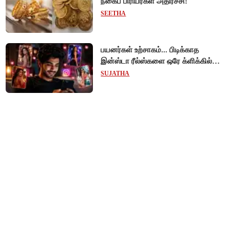
நகைப் பிரியர்கள் அதிர்ச்சி!
SEETHA
பயனர்கள் உற்சாகம்... பிடிக்காத
இன்ஸ்டா ரீல்ஸ்களை ஒரே க்ளிக்கில்
மாற்றியமைக்கலாம்!
SUJATHA