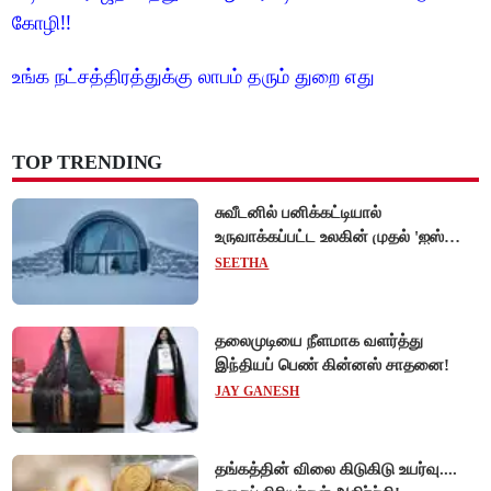
கோழி!!
உங்க நட்சத்திரத்துக்கு லாபம் தரும் துறை எது
TOP TRENDING
சுவீடனில் பனிக்கட்டியால்
உருவாக்கப்பட்ட உலகின் முதல் 'ஐஸ்
ஓட்டல்'!
SEETHA
தலைமுடியை நீளமாக வளர்த்து
இந்தியப் பெண் கின்னஸ் சாதனை!
JAY GANESH
தங்கத்தின் விலை கிடுகிடு உயர்வு....