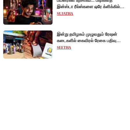
பயனர்கள் உற்சாகம்... பிடிக்காத
இன்ஸ்டா ரீல்ஸ்களை ஒரே க்ளிக்கில்
மாற்றியமைக்கலாம்!
SUJATHA
இன்று தமிழகம் முழுவதும் ரேஷன்
கடைகளில் கைவிரல் ரேகை பதிவு
சிறப்பு முகாம்!
SEETHA