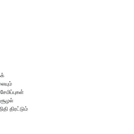
க்
ையும்
ேமிப்புகள்
சூழல்
ி திரட்டும்