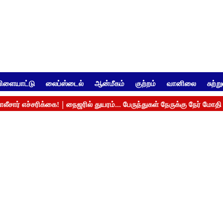
ிளையாட்டு
லைப்ஸ்டைல்
ஆன்மீகம்
குற்றம்
வானிலை
சுற்ற