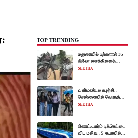
்:
TOP TRENDING
மதுரையில் பற்களால் 35
கிலோ சைக்கிளைத்
தூக்கியபடி 100 அடி
SEETHA
நடந்து சென்று முன்னாள்
ராணுவ வீரர் சாதனை!
வளிமண்டல சுழற்சி..
சென்னையில் வெளுத்து
வாங்கிய கனமழை!
SEETHA
பிளாட்ஃபார்ம் டிக்கெட்டை
விட மலிவு.. 5 ரூபாயில்