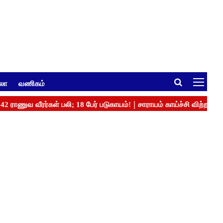
ுலா
வணிகம்