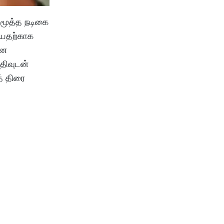
 மூத்த நடிகை
ியதற்காக
ான
திவுடன்
த் திரை