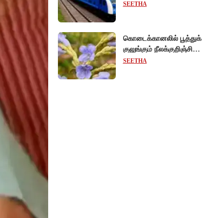
ஹைட்ரஜன் ரயிலில்
SEETHA
பயணிக்கலாம்!
கொடைக்கானலில் பூத்துக்
குலுங்கும் நீலக்குறிஞ்சி
மலர்கள் - குவியும்
SEETHA
சுற்றுலாப் பயணிகள்!