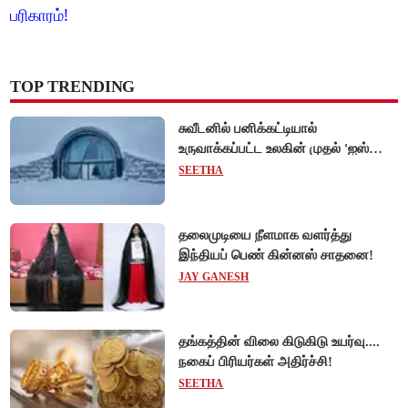
பரிகாரம்!
TOP TRENDING
சுவீடனில் பனிக்கட்டியால்
உருவாக்கப்பட்ட உலகின் முதல் 'ஐஸ்
ஓட்டல்'!
SEETHA
தலைமுடியை நீளமாக வளர்த்து
இந்தியப் பெண் கின்னஸ் சாதனை!
JAY GANESH
தங்கத்தின் விலை கிடுகிடு உயர்வு....
நகைப் பிரியர்கள் அதிர்ச்சி!
SEETHA