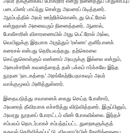
அவர் தீக்குளிக்கப் போகிறார் என்று நினைத்துப் பாதுகாப்புப்
படையினர் பாய்ந்து சென்று அவரைப் பிடித்தனர்.
ஆரம்பத்தில் அவர் ஊற்றிக்கொண்டது பெட்ரோல்
என்றுதான் அனைவரும் நினைத்தனர். ஆனால்,
போலீசாரின் விசாரணையில் அது பெட்ரோல் அல்ல,
வெயிலுக்கு இதமாக அருந்தும் ‘ரஸ்னா’ குளிர்பானக்
கரைசல் என்பது தெரியவந்தது. தற்கொலை
செய்துகொள்ளும் எண்ணம் அவருக்கு இல்லை என்றும்,
அமைச்சரின் கவனத்தைத் தன் பக்கம் ஈர்க்கவே இந்த
நூதன 'நாடகத்தை' அரங்கேற்றியதாகவும் அவர்
வாக்குமூலம் அளித்துள்ளார்.
இதையடுத்து சவானைக் கைது செய்த போலீசார்,
அவரைத் தீவிரமாக எச்சரித்து விடுவித்தனர். இருப்பினும்,
அவரது நூதனப் போராட்டம் வீண் போகவில்லை. இந்தச்
சம்பவம் தொடர்பாகச் சம்பந்தப்பட்ட துறைகளுக்குத்
தகவல் தெரிவிக்கப்பட்டு, விவசாயியின் கோரிக்கையை