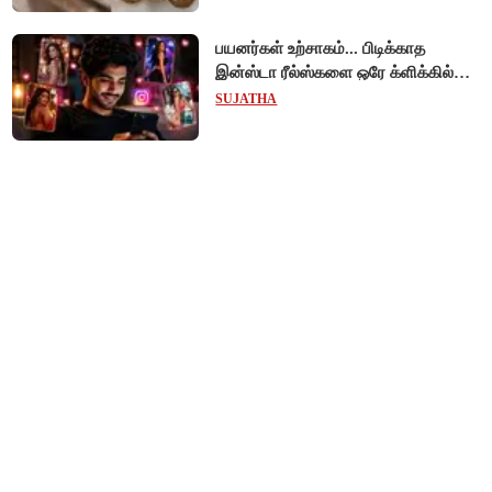
பயனர்கள் உற்சாகம்... பிடிக்காத
இன்ஸ்டா ரீல்ஸ்களை ஒரே க்ளிக்கில்
மாற்றியமைக்கலாம்!
SUJATHA