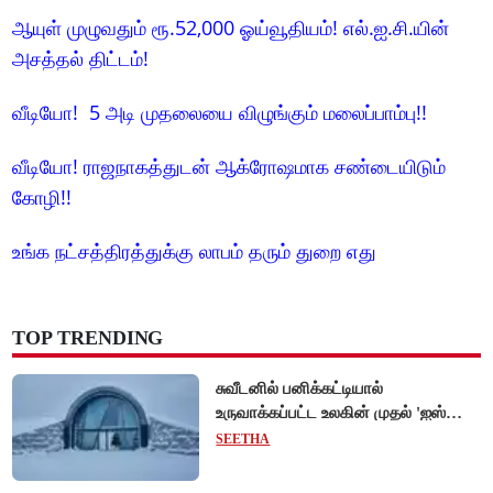
ஆயுள் முழுவதும் ரூ.52,000 ஓய்வூதியம்! எல்.ஐ.சி.யின்
அசத்தல் திட்டம்!
வீடியோ! 5 அடி முதலையை விழுங்கும் மலைப்பாம்பு!!
வீடியோ! ராஜநாகத்துடன் ஆக்ரோஷமாக சண்டையிடும்
கோழி!!
உங்க நட்சத்திரத்துக்கு லாபம் தரும் துறை எது
TOP TRENDING
சுவீடனில் பனிக்கட்டியால்
உருவாக்கப்பட்ட உலகின் முதல் 'ஐஸ்
ஓட்டல்'!
SEETHA