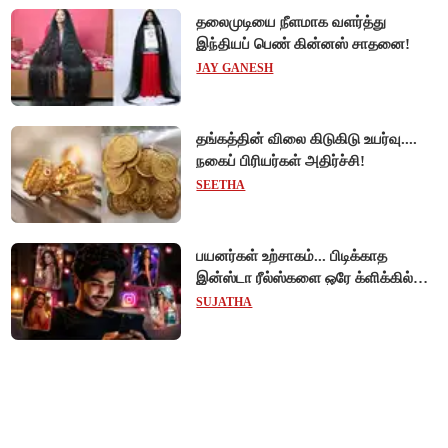
தலைமுடியை நீளமாக வளர்த்து
இந்தியப் பெண் கின்னஸ் சாதனை!
JAY GANESH
தங்கத்தின் விலை கிடுகிடு உயர்வு....
நகைப் பிரியர்கள் அதிர்ச்சி!
SEETHA
பயனர்கள் உற்சாகம்... பிடிக்காத
இன்ஸ்டா ரீல்ஸ்களை ஒரே க்ளிக்கில்
மாற்றியமைக்கலாம்!
SUJATHA