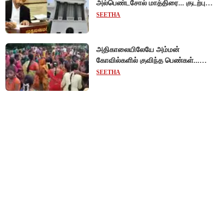
அல்பெண்டசோல் மாத்திரை... குடற்புழு
தொற்று தடுப்பு சிறப்பு முகாம்!
SEETHA
அதிகாலையிலேயே அம்மன்
கோவில்களில் குவிந்த பெண்கள்...
களைகட்டிய ஆடி ஞாயிறு
SEETHA
கொண்டாட்டம்!