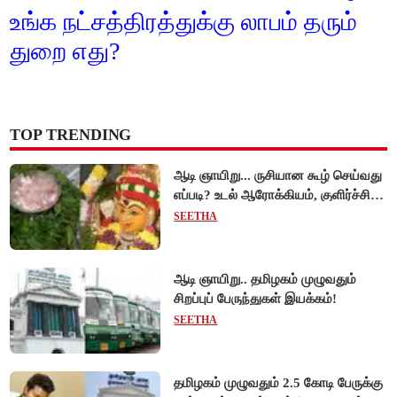
உங்க நட்சத்திரத்துக்கு லாபம் தரும்
துறை எது?
TOP TRENDING
ஆடி ஞாயிறு... ருசியான கூழ் செய்வது
எப்படி? உடல் ஆரோக்கியம், குளிர்ச்சி..
ஆன்மிக முக்கியத்துவம், மருத்துவ
SEETHA
நன்மைகளும்!
ஆடி ஞாயிறு.. தமிழகம் முழுவதும்
சிறப்புப் பேருந்துகள் இயக்கம்!
SEETHA
தமிழகம் முழுவதும் 2.5 கோடி பேருக்கு