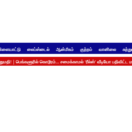
ிளையாட்டு
லைப்ஸ்டைல்
ஆன்மீகம்
குற்றம்
வானிலை
சுற்ற