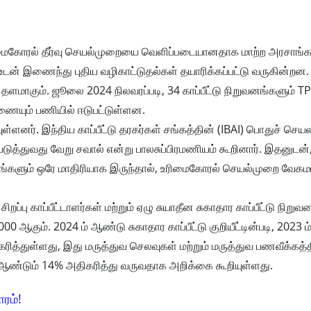
ரிமைகோரல் தீர்வு செயல்முறையை வெளிப்படையானதாக மாற்ற அரசாங்கம
டன் இணைந்து புதிய வழிகாட்டுதல்கள் தயாரிக்கப்பட்டு வருகின்றன.
் தளமாகும். ஜூலை 2024 நிலவரப்படி, 34 காப்பீட்டு நிறுவனங்களும் T
ணையும் பணியில் ஈடுபட்டுள்ளன.
யுள்ளனர். இந்திய காப்பீட்டு தரகர்கள் சங்கத்தின் (IBAI) பொதுச் செய
்துவது வேறு சவால் என்று பாலசுப்பிரமணியம் கூறினார். இதனுடன்,
களும் ஒரே மாதிரியாக இருந்தால், உரிமைகோரல் செயல்முறை வேகமா
ிறப்பு காப்பீட்டாளர்கள் மற்றும் ஏழு சுயாதீன சுகாதார காப்பீட்டு நிற
ஆகும். 2024 ம் ஆண்டு சுகாதார காப்பீட்டு குறியீட்டின்படி, 2023 ம
ரித்துள்ளது, இது மருத்துவ செலவுகள் மற்றும் மருத்துவ பணவீக்கத்த
ு ஆண்டும் 14% அதிகரித்து வருவதாக அறிக்கை கூறியுள்ளது.
ாரம்!