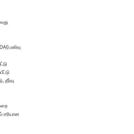
ுவது
DAI) மலிவு
ட்டு
ீட்டு
 தீர்வு
முறை
ம் சரியான