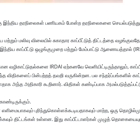
துறைக்கு இந்திய தரநிலைகள் பணியகம் போன்ற தரநிலைகளை செயல்படுத்த
மற்றும் மலிவு விலையில் சுகாதார காப்பீட்டுத் திட்டத்தை வழங்குவதே
ந்திய காப்பீட்டு ஒழுங்குமுறை மற்றும் மேம்பாட்டு ஆணையத்தால் (IR
 வழிகாட்டுதல்களை IRDAI ஏற்கனவே வெளியிட்டிருந்தாலும், காப்பீ
ிதிகளைப் பின்பற்றத் தவறி வருகின்றன. பல சந்தர்ப்பங்களில் காப்ப
அந்த அதிகாரி கூறினார். விதிகள் கண்டிப்பாக அமல்படுத்தப்பட்டு,
ண்டிருக்கும்.
ளை எளிமையாகவும் புரிந்துகொள்ளக்கூடியதாகவும் மாற்ற, ஒரு தொழில்
க்கவும் திட்டங்கள் உள்ளன. இது காப்பீட்டாளர்கள் முழுத் தொகையையு