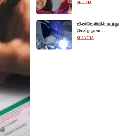
வாபஸ் பெற்றார் சங்கீதா -
SEETHA
வழக்கை முடித்து
வைத்தது செங்கல்பட்டு
நீதிமன்றம்!
விண்வெளியில் நடந்து
சென்ற நாசா
விஞ்ஞானிகள்
SUJATHA
ஆய்வுப்பணி... சாதனை !