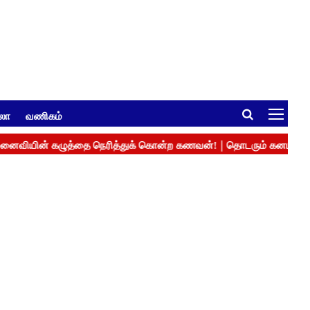
ுலா
வணிகம்