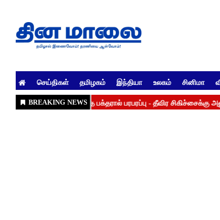
செய்திகள்
தமிழகம்
இந்தியா
உலகம்
சினிமா
வ