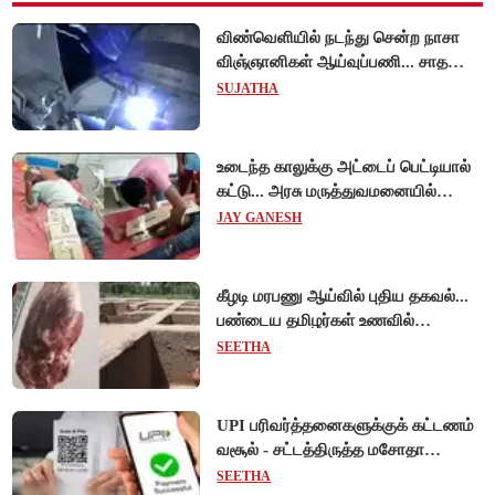
விண்வெளியில் நடந்து சென்ற நாசா
விஞ்ஞானிகள் ஆய்வுப்பணி... சாதனை
!
SUJATHA
உடைந்த காலுக்கு அட்டைப் பெட்டியால்
கட்டு... அரசு மருத்துவமனையில்
விநோத சிகிச்சை... அதிர்ச்சி வீடியோ!
JAY GANESH
கீழடி மரபணு ஆய்வில் புதிய தகவல்...
பண்டைய தமிழர்கள் உணவில்
அதிகளவு இறைச்சி பயன்பாடு!
SEETHA
UPI பரிவர்த்தனைகளுக்குக் கட்டணம்
வசூல் - சட்டத்திருத்த மசோதா
நிறைவேற்றம்!
SEETHA