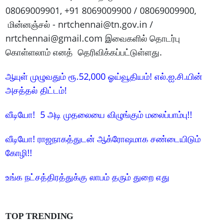
08069009901, +91 8069009900 / 08069009900,
மின்னஞ்சல் - nrtchennai@tn.gov.in /
nrtchennai@gmail.com இவைகளில் தொடர்பு
கொள்ளலாம் எனத் தெரிவிக்கப்பட்டுள்ளது.
ஆயுள் முழுவதும் ரூ.52,000 ஓய்வூதியம்! எல்.ஐ.சி.யின்
அசத்தல் திட்டம்!
வீடியோ! 5 அடி முதலையை விழுங்கும் மலைப்பாம்பு!!
வீடியோ! ராஜநாகத்துடன் ஆக்ரோஷமாக சண்டையிடும்
கோழி!!
உங்க நட்சத்திரத்துக்கு லாபம் தரும் துறை எது
TOP TRENDING