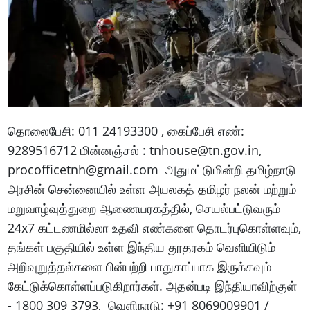
தொலைபேசி: 011 24193300 , கைப்பேசி எண்:
9289516712 மின்னஞ்சல் : tnhouse@tn.gov.in,
procofficetnh@gmail.com அதுமட்டுமின்றி தமிழ்நாடு
அரசின் சென்னையில் உள்ள அயலகத் தமிழர் நலன் மற்றும்
மறுவாழ்வுத்துறை ஆணையரகத்தில், செயல்பட்டுவரும்
24x7 கட்டணமில்லா உதவி எண்களை தொடர்புகொள்ளவும்,
தங்கள் பகுதியில் உள்ள இந்திய தூதரகம் வெளியிடும்
அறிவுறுத்தல்களை பின்பற்றி பாதுகாப்பாக இருக்கவும்
கேட்டுக்கொள்ளப்படுகிறார்கள். அதன்படி இந்தியாவிற்குள்
- 1800 309 3793, வெளிநாடு: +91 8069009901 /